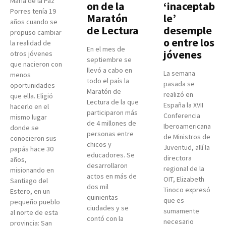
María de la Paz
on de la
‘inaceptab
Porres tenía 19
Maratón
le’
años cuando se
de Lectura
desemple
propuso cambiar
o entre los
la realidad de
En el mes de
jóvenes
otros jóvenes
septiembre se
que nacieron con
llevó a cabo en
La semana
menos
todo el país la
pasada se
oportunidades
Maratón de
realizó en
que ella. Eligió
Lectura de la que
España la XVII
hacerlo en el
participaron más
Conferencia
mismo lugar
de 4 millones de
Iberoamericana
donde se
personas entre
de Ministros de
conocieron sus
chicos y
Juventud, allí la
papás hace 30
educadores. Se
directora
años,
desarrollaron
regional de la
misionando en
actos en más de
OIT, Elizabeth
Santiago del
dos mil
Tinoco expresó
Estero, en un
quinientas
que es
pequeño pueblo
ciudades y se
sumamente
al norte de esta
contó con la
necesario
provincia: San