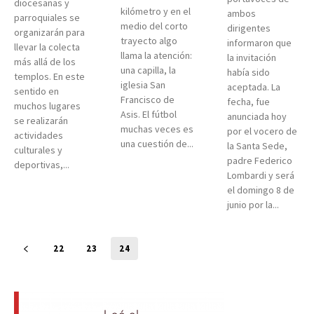
diocesanas y
kilómetro y en el
ambos
parroquiales se
medio del corto
dirigentes
organizarán para
trayecto algo
informaron que
llevar la colecta
llama la atención:
la invitación
más allá de los
una capilla, la
había sido
templos. En este
iglesia San
aceptada. La
sentido en
Francisco de
fecha, fue
muchos lugares
Asis. El fútbol
anunciada hoy
se realizarán
muchas veces es
por el vocero de
actividades
una cuestión de...
la Santa Sede,
culturales y
padre Federico
deportivas,...
Lombardi y será
el domingo 8 de
junio por la...
22
23
24