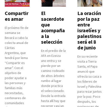
Compartir
El
La oración
es amar
sacerdote
por la paz
que
entre
El próximo fin de
acompaña
israelíes y
semana se
a la
palestinos
llevará a cabo la
selección
será el 8
colecta anual de
de junio
Cáritas
En el predio de la
Argentina, que
AFA en Ezeiza
En su reciente
tendrá por lema
uno entra y se
visita a Tierra
“Compartir es
pierde por un
Santa, el Papa
amar”. Con el
camino rodeado
anunció que
objetivo de
de altos árboles
ofrecía su casa a
poder ayudar a
rumbo al lugar
los líderes de
las personas y
donde practica
Israel y Palestina
familias más
el seleccionado.
para rezar juntos
necesitadas,
Desde la entrada
por la paz. Poco
centenares de
hasta allí hay que
después, los
comunidades
recorrer casi un
portavoces de