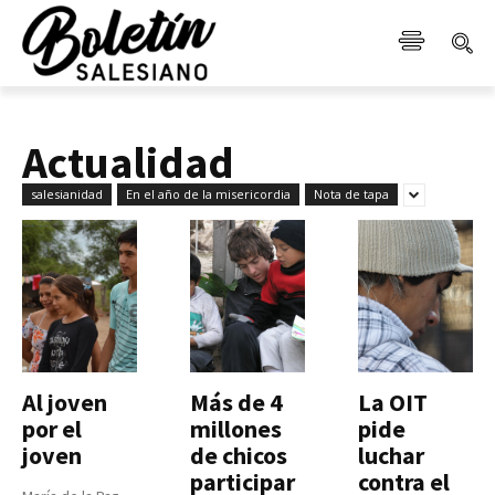
Actualidad
salesianidad
En el año de la misericordia
Nota de tapa
Al joven
Más de 4
La OIT
por el
millones
pide
joven
de chicos
luchar
participar
contra el