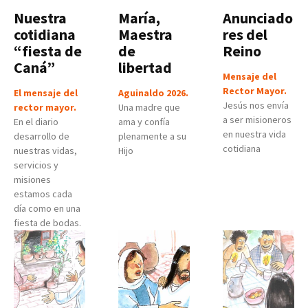
Nuestra
María,
Anunciado
cotidiana
Maestra
res del
“fiesta de
de
Reino
Caná”
libertad
Mensaje del
Rector Mayor.
El mensaje del
Aguinaldo 2026.
Jesús nos envía
rector mayor.
Una madre que
a ser misioneros
En el diario
ama y confía
en nuestra vida
desarrollo de
plenamente a su
cotidiana
nuestras vidas,
Hijo
servicios y
misiones
estamos cada
día como en una
fiesta de bodas.