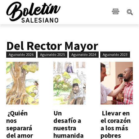
Del Rector Mayor
Aguinaldo 2026
Aguinaldo 2025
Aguinaldo 2024
Aguinaldo 2023
¿Quién
Un
Llevar en
nos
desafío a
el corazón
separará
nuestra
a los más
del amor
humanida
pobres