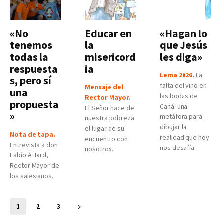
«No
Educar en
«Hagan lo
tenemos
la
que Jesús
todas la
misericord
les diga»
respuesta
ia
Lema 2026.
La
s, pero sí
falta del vino en
Mensaje del
una
las bodas de
Rector Mayor.
propuesta
Caná: una
El Señor hace de
»
metáfora para
nuestra pobreza
dibujar la
el lugar de su
Nota de tapa.
realidad que hoy
encuentro con
Entrevista a don
nos desafía.
nosotros.
Fabio Attard,
Rector Mayor de
los salesianos.
1
2
3