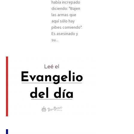
había increpado
diciendo: "Bajen
las armas que
aquí sólo hay
pibes comiendo".
Es asesinado y
su...