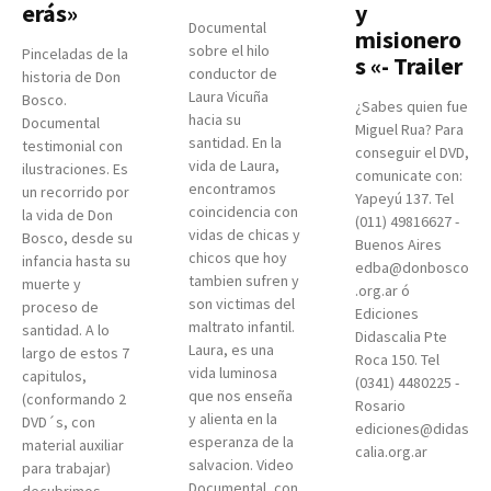
erás»
y
Documental
misionero
sobre el hilo
Pinceladas de la
s «- Trailer
conductor de
historia de Don
Laura Vicuña
Bosco.
¿Sabes quien fue
hacia su
Documental
Miguel Rua? Para
santidad. En la
testimonial con
conseguir el DVD,
vida de Laura,
ilustraciones. Es
comunicate con:
encontramos
un recorrido por
Yapeyú 137. Tel
coincidencia con
la vida de Don
(011) 49816627 -
vidas de chicas y
Bosco, desde su
Buenos Aires
chicos que hoy
infancia hasta su
edba@donbosco
tambien sufren y
muerte y
.org.ar ó
son victimas del
proceso de
Ediciones
maltrato infantil.
santidad. A lo
Didascalia Pte
Laura, es una
largo de estos 7
Roca 150. Tel
vida luminosa
capitulos,
(0341) 4480225 -
que nos enseña
(conformando 2
Rosario
y alienta en la
DVD´s, con
ediciones@didas
esperanza de la
material auxiliar
calia.org.ar
salvacion. Video
para trabajar)
Documental, con
decubrimos