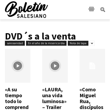
DVD´s a la venta
salesianidad
En el año de la misericordia
Nota de tapa
«A su
«LAURA,
«Como
tiempo
una vida
Miguel
todo lo
luminosa»
Rua,
comprend
– Trailer
discípulos