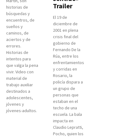
Martín, son
Trailer
historias de
búsquedas y
El 19 de
encuentros, de
diciembre de
sueños y
2001 en plena
caminos, de
crisis final del
aciertos y de
gobierno de
errores.
Fernando De la
Historias de
Rúa, entre los
intentos para
enfrentamientos
que valga la pena
y corridas en
vivir. Video con
Rosario, la
material de
policía dispara a
trabajo auxiliar
un grupo de
destinados a
personas que
adolescentes,
estaban en el
jóvenes y
techo de una
jóvenes-adultos.
escuela. La bala
impacta en
Claudio Lepratti,
Pocho, quien los