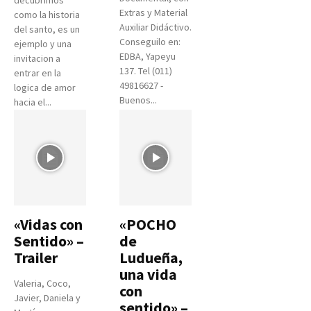
Extras y Material
como la historia
Auxiliar Didáctivo.
del santo, es un
Conseguilo en:
ejemplo y una
EDBA, Yapeyu
invitacion a
137. Tel (011)
entrar en la
49816627 -
logica de amor
Buenos...
hacia el...
«Vidas con
«POCHO
Sentido» –
de
Trailer
Ludueña,
una vida
Valeria, Coco,
con
Javier, Daniela y
sentido» –