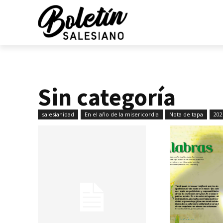
Sin categoría
salesianidad
En el año de la misericordia
Nota de tapa
202