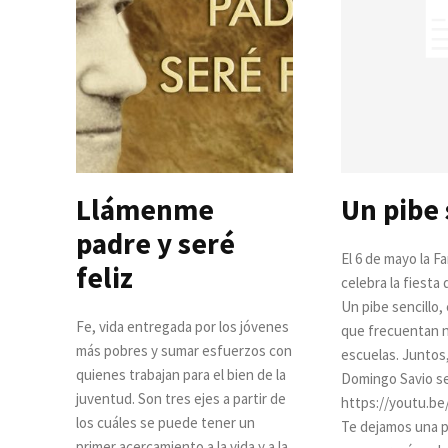
Llámenme
Un pibe
padre y seré
El 6 de mayo la Fa
feliz
celebra la fiesta
Un pibe sencillo
Fe, vida entregada por los jóvenes
que frecuentan n
más pobres y sumar esfuerzos con
escuelas. Juntos
quienes trabajan para el bien de la
Domingo Savio se
juventud. Son tres ejes a partir de
https://youtu.b
los cuáles se puede tener un
Te dejamos una 
primer acercamiento a la vida y a la