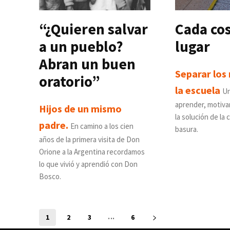
“¿Quieren salvar
Cada cos
a un pueblo?
lugar
Abran un buen
Separar los
oratorio”
la escuela
Un
aprender, motivar
Hijos de un mismo
la solución de la c
padre.
En camino a los cien
basura.
años de la primera visita de Don
Orione a la Argentina recordamos
lo que vivió y aprendió con Don
Bosco.
...
1
2
3
6