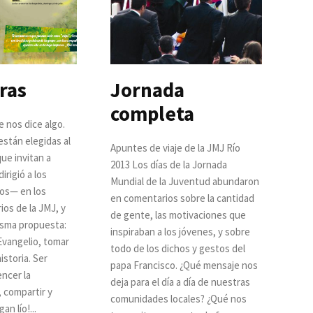
ras
Jornada
completa
 nos dice algo.
están elegidas al
Apuntes de viaje de la JMJ Río
que invitan a
2013 Los días de la Jornada
irigió a los
Mundial de la Juventud abundaron
os— en los
en comentarios sobre la cantidad
ios de la JMJ, y
de gente, las motivaciones que
isma propuesta:
inspiraban a los jóvenes, y sobre
 Evangelio, tomar
todo de los dichos y gestos del
historia. Ser
papa Francisco. ¿Qué mensaje nos
ncer la
deja para el día a día de nuestras
r, compartir y
comunidades locales? ¿Qué nos
ar. “¡Hagan lío!...