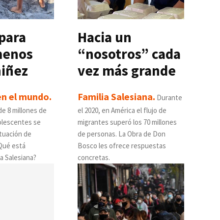
para
Hacia un
menos
“nosotros” cada
niñez
vez más grande
n el mundo.
Familia Salesiana.
Durante
de 8 millones de
el 2020, en América el flujo de
dolescentes se
migrantes superó los 70 millones
tuación de
de personas. La Obra de Don
¿Qué está
Bosco les ofrece respuestas
ia Salesiana?
concretas.