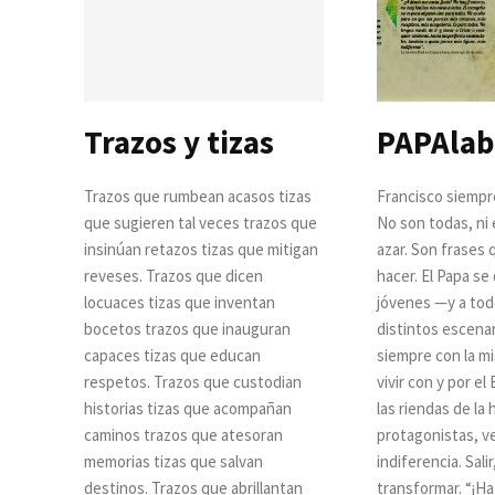
Trazos y tizas
PAPAlab
Trazos que rumbean acasos tizas
Francisco siempre
que sugieren tal veces trazos que
No son todas, ni 
insinúan retazos tizas que mitigan
azar. Son frases 
reveses. Trazos que dicen
hacer. El Papa se d
locuaces tizas que inventan
jóvenes —y a tod
bocetos trazos que inauguran
distintos escenar
capaces tizas que educan
siempre con la m
respetos. Trazos que custodian
vivir con y por el
historias tizas que acompañan
las riendas de la 
caminos trazos que atesoran
protagonistas, ve
memorias tizas que salvan
indiferencia. Sali
destinos. Trazos que abrillantan
transform