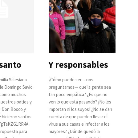
 santo
Y responsables
milia Salesiana
¿Cómo puede ser —nos
 de Domingo Savio.
preguntamos— que la gente sea
, como muchos
tan poco empática? ¿Es que no
uestros patios y
ven lo que está pasando? ¡No les
, Don Bosco y
importan ni los suyos! ¿No se dan
 hicieron santos.
cuenta de que pueden llevar el
e/gTaKZG1RR4A
virus a sus casas e infectar a los
propuesta para
mayores? ¿Dónde quedó la