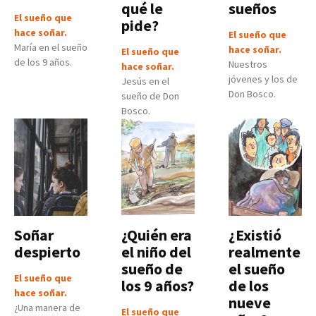
qué le
sueños
El sueño que
pide?
hace soñar.
El sueño que
María en el sueño
hace soñar.
El sueño que
de los 9 años.
Nuestros
hace soñar.
jóvenes y los de
Jesús en el
Don Bosco.
sueño de Don
Bosco.
Soñar
¿Quién era
¿Existió
despierto
el niño del
realmente
sueño de
el sueño
El sueño que
los 9 años?
de los
hace soñar.
nueve
¿Una manera de
El sueño que