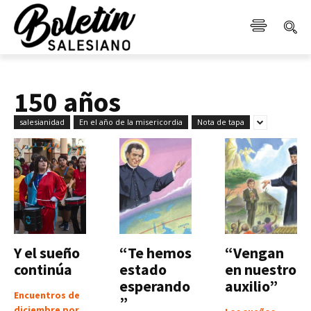
150 años
salesianidad
En el año de la misericordia
Nota de tapa
Y el sueño
“Te hemos
“Vengan
continúa
estado
en nuestro
esperando
auxilio”
Encuentros de
”
diciembre por