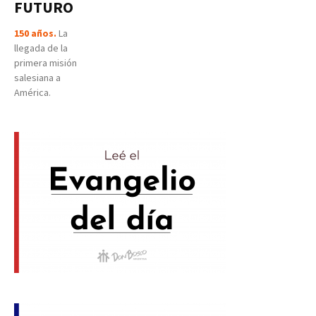
FUTURO
150 años.
La
llegada de la
primera misión
salesiana a
América.