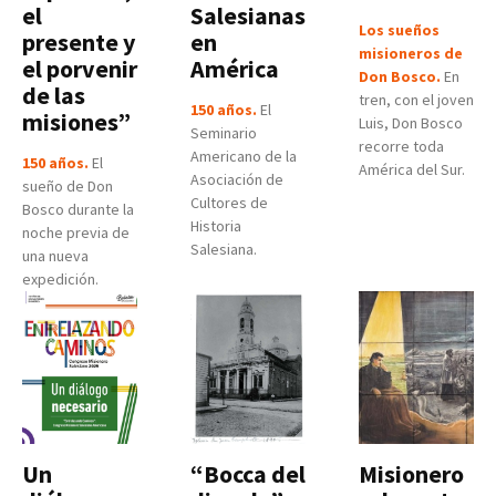
el
Salesianas
Los sueños
presente y
en
misioneros de
el porvenir
América
Don Bosco.
En
de las
tren, con el joven
150 años.
El
misiones”
Luis, Don Bosco
Seminario
recorre toda
Americano de la
150 años.
El
América del Sur.
Asociación de
sueño de Don
Cultores de
Bosco durante la
Historia
noche previa de
Salesiana.
una nueva
expedición.
Un
“Bocca del
Misionero