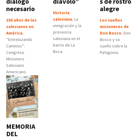
diálogo
diavolo”
s de rostro
necesario
alegre
Historia
salesiana.
La
150 años de los
Los sueños
inmigración y la
salesianos en
misioneros de
presencia
América.
Don Bosco.
Don
salesiana en el
“Entrelazando
Bosco y su
barrio de La
Caminos”:
sueño sobre la
Boca.
Congreso
Patagonia.
Misionero
Salesiano
Americano.
MEMORIA
DEL