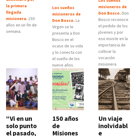
Los sueños
la primera
misioneros de
Los sueños
llegada
Don Bosco.
Don
misioneros de
misionera.
150
Bosco reconoce
Don Bosco.
La
años en un fin de
el pedido de los
Virgen se le
semana.
jóvenes y por
presenta a Don
eso insiste en la
Bosco en el
importancia de
ocaso de su vida
cultivar la
y lo conecta con
vocación
el sueño de los
misionera.
nueve años.
“Vi en un
150 años
Un viaje
solo punto
de
inolvidabl
el pasado,
Misiones
e