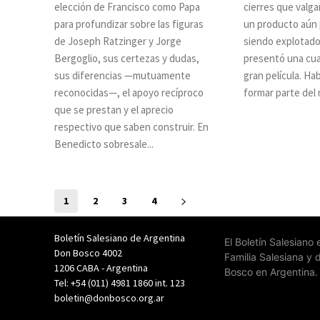
elección de Francisco como Papa
cierres que valga
para profundizar sobre las figuras
un producto aún
de Joseph Ratzinger y Jorge
siendo explotado,
Bergoglio, sus certezas y dudas,
presentó una cua
sus diferencias —mutuamente
gran película. Habiendo entrado a
reconocidas—, el apoyo recíproco
formar parte del 
que se prestan y el aprecio
respectivo que saben construir. En
Benedicto sobresale...
1
2
3
4
Boletín Salesiano de Argentina
El Boletín Salesiano
Don Bosco 4002
Familia Salesiana y 
1206 CABA - Argentina
Bosco en Argentina.
Tel: +54 (011) 4981 1860 int. 123
boletin@donbosco.org.ar