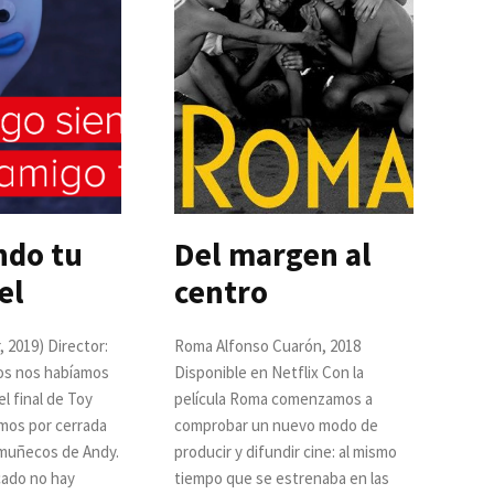
ndo tu
Del margen al
el
centro
, 2019) Director:
Roma Alfonso Cuarón, 2018
os nos habíamos
Disponible en Netflix Con la
l final de Toy
película Roma comenzamos a
amos por cerrada
comprobar un nuevo modo de
s muñecos de Andy.
producir y difundir cine: al mismo
cado no hay
tiempo que se estrenaba en las