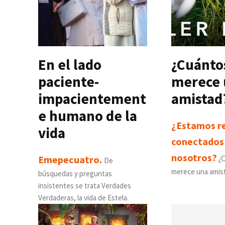
En el lado
¿Cuánto
paciente-
merece 
impacientement
amistad
e humano de la
¿Estamos r
vida
conectados
nosotros?
Emepecuatro.
¿C
De
merece una amis
búsquedas y preguntas
insistentes se trata Verdades
Verdaderas, la vida de Estela.