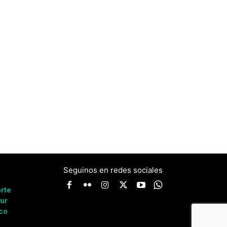
Seguinos en redes sociales
a
rte
ur
co