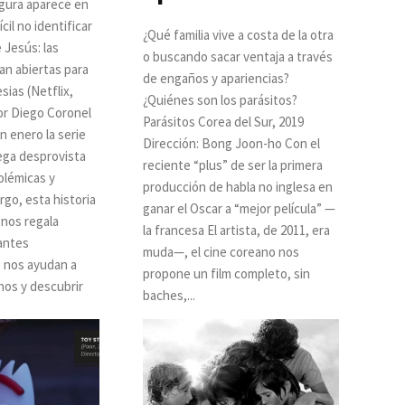
igura aparece en
ícil no identificar
¿Qué familia vive a costa de la otra
 Jesús: las
o buscando sacar ventaja a través
n abiertas para
de engaños y apariencias?
¿Quiénes son los parásitos?
or Diego Coronel
Parásitos Corea del Sur, 2019
n enero la serie
Dirección: Bong Joon-ho Con el
lega desprovista
reciente “plus” de ser la primera
olémicas y
producción de habla no inglesa en
rgo, esta historia
ganar el Oscar a “mejor película” —
 nos regala
la francesa El artista, de 2011, era
antes
muda—, el cine coreano nos
 nos ayudan a
propone un film completo, sin
nos y descubrir
baches,...