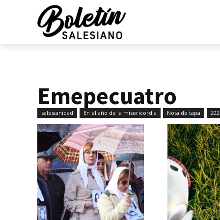
Emepecuatro
salesianidad
En el año de la misericordia
Nota de tapa
202