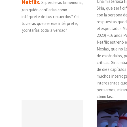
Netflix.
Una misteriosa f
Si perdieras la memoria,
Siria, que será dif
¿en quién confiarías como
con la persona de
intérprete de tus recuerdos? Y si
respuestas queda
tuvieras que ser ese intérprete,
el espectador. Mesias (Netflix,
¿contarías toda la verdad?
2020) +16 años P
Netflix estrenó e
Mesías, que no l
de escándalos, p
críticas. Sin emba
de diez capítulos
muchos interrog
interesantes que
pensarnos, mirar
cómo las...