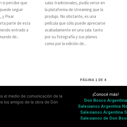
n si percibe que
salas tradicionales, podía verse en
 puede seguir
la plataforma de streaming que la
 y Pixar
produjo. No obstante, es una
rta parte de esta
película que sólo puede apreciarse
acabadamente en una sala: tanto
mundo de...
por su fotografía y sus planos
como por la edición de...
PÁGINA 1 DE 4
¡Conocé más!
 es el medio de comunicación de la
Don Bosco Argentin
de los amigos de la obra de Don
Salesianos Argentina No
Salesianos Argentina S
Salesianos de Don Bos