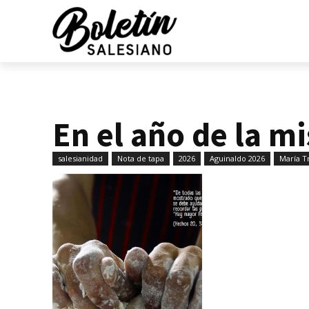
En el año de la m
salesianidad
Nota de tapa
2026
Aguinaldo 2026
María T