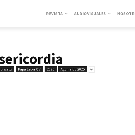
REVISTA
AUDIOVISUALES
NOSOTR
isericordia
roncatti
Papa León XIV
2025
Aguinaldo 2025