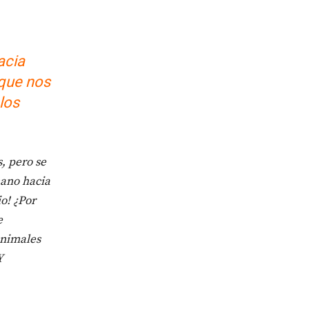
acia
 que nos
los
, pero se
mano hacia
o! ¿Por
e
animales
Y