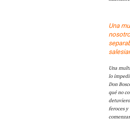
Una mult
nosotro
separab
salesia
Una multi
lo impedí
Don Bosco
qué no co
detuviero
feroces y
comenzaro