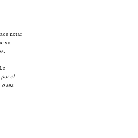
ace notar
ue su
es.
 Le
por el
, o sea