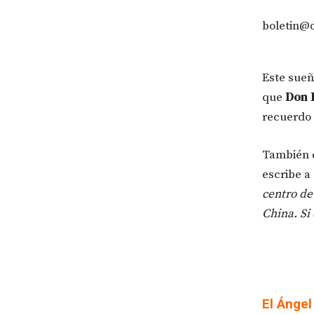
boletin@
Este sueñ
que
Don 
recuerdo 
También e
escribe a
centro de 
China. Si
El Ángel