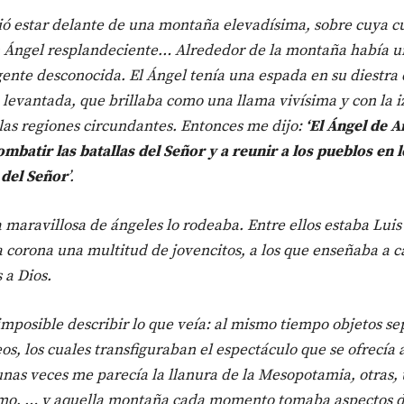
ó estar delante de una montaña elevadísima, sobre cuya 
 Ángel resplandeciente… Alrededor de la montaña había u
gente desconocida. El Ángel tenía una espada en su diestra
levantada, que brillaba como una llama vivísima y con la 
las regiones circundantes. Entonces me dijo:
‘El Ángel de A
ombatir las batallas del Señor y a reunir a los pueblos en l
 del Señor
’.
 maravillosa de ángeles lo rodeaba. Entre ellos estaba Luis 
a corona una multitud de jovencitos, a los que enseñaba a c
 a Dios.
imposible describir lo que veía: al mismo tiempo objetos se
os, los cuales transfiguraban el espectáculo que se ofrecía a
unas veces me parecía la llanura de la Mesopotamia, otras,
mo, … y aquella montaña cada momento tomaba aspectos d