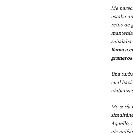
Me pareci
estaba un
reino de 
mantenía 
señalaba 
llama a c
graneros
Una turba
cual hací
alabanzas
Me sería 
simultáne
Aquello, 
elevadísi