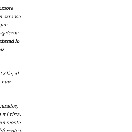
cumbre
n extenso
 que
izquierda
rfaxad lo
os
Colle, al
antar
parados,
 mi vista.
 un monte
iferentes,