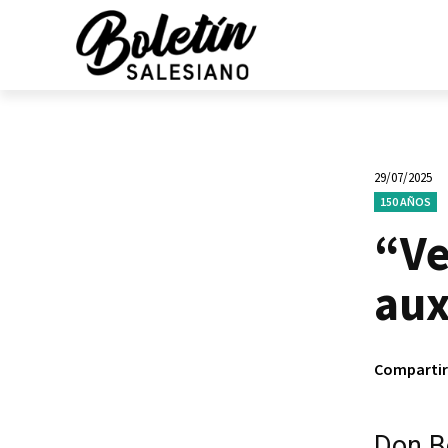
29/07/2025
150 AÑOS
“Ve
aux
Compartir
Don B