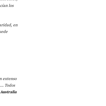
cían los
aridad, en
puede
n extenso
 …. Todos
Australia