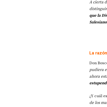
A cierta 
distingui
que la Di
Salesiano
La razón
Don Bosco
pudiera e
ahora est
estupendo
¿Y cuál es
de los ma