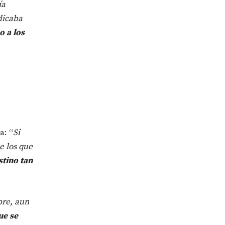
ía
dicaba
o a los
a: “
Si
e los que
stino tan
pre, aun
ue se