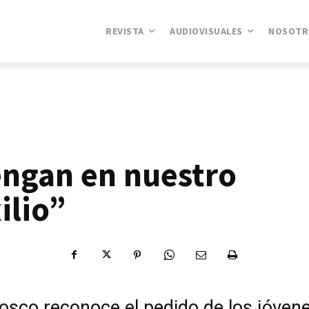
REVISTA
AUDIOVISUALES
NOSOTR
ngan en nuestro
ilio”
osco reconoce el pedido de los jóvene