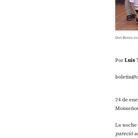
Don Bosco con
Por
Luis 
boletin@
24 de ene
Monseñor
La noche
pareció a