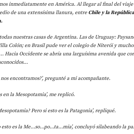
os inmediatamente en América. Al llegar al final del viaje
edio de una extensísima llanura, entre
Chile y la Repúblic
.
todas nuestras casas de Argentina. Las de Uruguay: Paysan
illa Colón; en Brasil pude ver el colegio de Niterói y mucho
s… Hacia Occidente se abría una larguísima avenida que co
esconocidos…
 nos encontramos?’, pregunté a mi acompañante.
s en la Mesopotamia’, me replicó.
Mesopotamia? Pero si esto es la Patagonia’, repliqué.
ro esto es la Me…so…po…ta…mia’, concluyó silabeando la pa