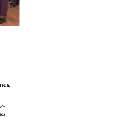
nera,
Me
nos