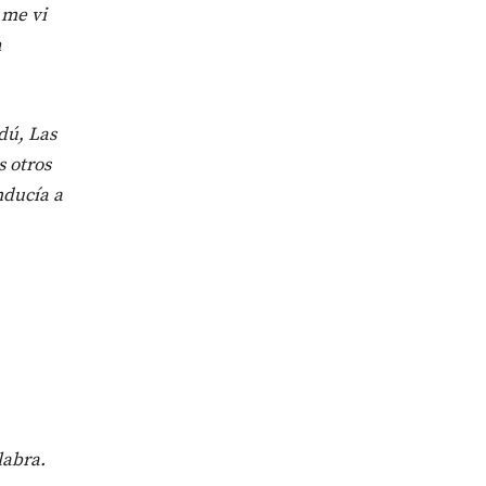
 me vi
a
dú, Las
s otros
nducía a
labra.