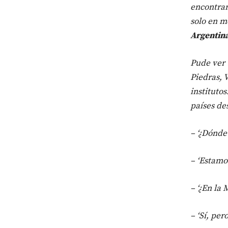
encontram
solo en m
Argentina
Pude ver 
Piedras, V
instituto
países d
– ‘¿Dónde
– ‘Estamo
– ‘¿En la 
– ‘Sí, pe