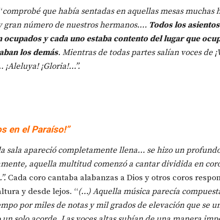
“
comprobé que había sentadas en aquellas mesas muchas
 y gran número de nuestros hermanos.…
Todos los asientos
 ocupados y cada uno estaba contento del lugar que ocup
aban los demás
. Mientras de todas partes salían voces de ¡
… ¡Aleluya! ¡Gloria!…”.
s en el Paraíso!”
a sala apareció completamente llena… se hizo un profundo
amente, aquella multitud comenzó a cantar dividida en cor
”.
Cada coro cantaba alabanzas a Dios y otros coros respo
ltura y desde lejos. “
(…) Aquella música parecía compuesta
mpo por miles de notas y mil grados de elevación que se u
un solo acorde. Las voces altas subían de una manera imp