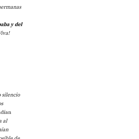
 hermanas
aba y del
Viva!
 silencio
os
ndían
 al
nían
osible de