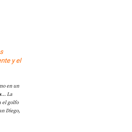
os
nte y el
omo en un
s
… La
 el golfo
an Diego,