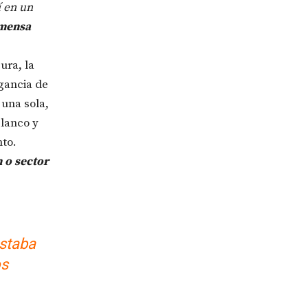
í en un
nmensa
ura, la
gancia de
una sola,
blanco y
to.
 o sector
estaba
os