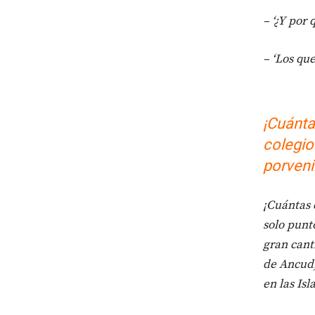
– ‘¿Y por 
– ‘Los qu
¡Cuánta
colegio
porveni
¡Cuántas 
solo pun
gran cant
de Ancud,
en las Isl