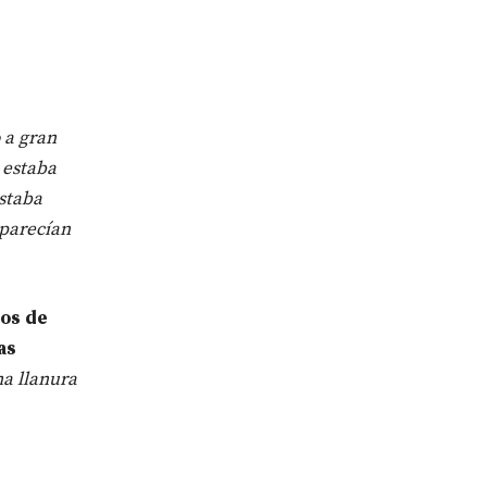
 a gran
 estaba
estaba
 parecían
os de
as
ma llanura