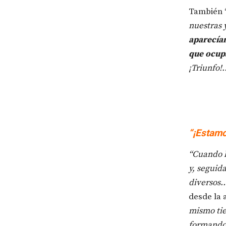
También 
nuestras
aparecían
que ocup
¡Triunfo!
“¡Estamo
“Cuando l
y, seguid
diversos…
desde la a
mismo tie
formando 