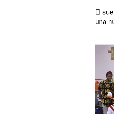
El su
una n