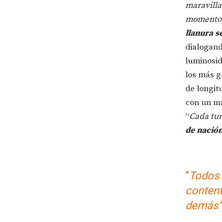
maravilla
momento,
llanura s
dialogand
luminosid
los más g
de longit
con un ma
“
Cada tur
de nación
“
Todos 
content
demás”