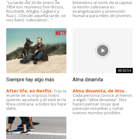
"La tarde del 26 de enero de
kilómetros al norte de la capital,
1854 nos reunimos Don Bosco,
la misión salesiana es
Rocchietti, Artiglia, Cagliero y
evangelización y promoción
Rua (...) Desde aquella tarde, se
humana para miles de jóvenes.
nos llamó 'salesianos'..."
00:02:54
Siempre hay algo más
Alma dinamita
After life, en Netflix.
Alma dinamita, de Wos.
Tras la
muerte de su esposa, todos
Cada persona conoce al menos
quieren ayudarlo y él está en la
a algún “alma dinamita”. Nos
línea contraria: a todos les hace
hacen pensar cosas que
daño.
parecían resueltas y soñar
nuevos mundos posibles.