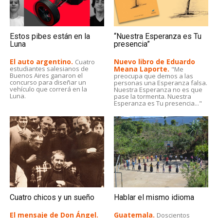
Estos pibes están en la
“Nuestra Esperanza es Tu
Luna
presencia”
El auto argentino.
Nuevo libro de Eduardo
Cuatro
estudiantes salesianos de
Meana Laporte.
"Me
Buenos Aires ganaron el
preocupa que demos a las
concurso para diseñar un
personas una Esperanza falsa.
vehículo que correrá en la
Nuestra Esperanza no es que
Luna.
pase la tormenta. Nuestra
Esperanza es Tu presencia..."
Cuatro chicos y un sueño
Hablar el mismo idioma
El mensaje de Don Ángel.
Guatemala.
Doscientos