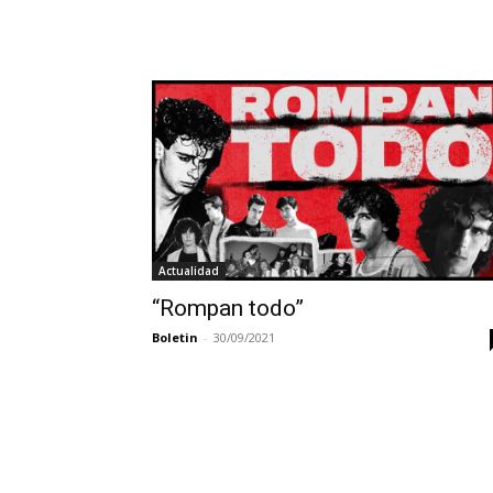
Actualidad
“Rompan todo”
Boletin
-
30/09/2021