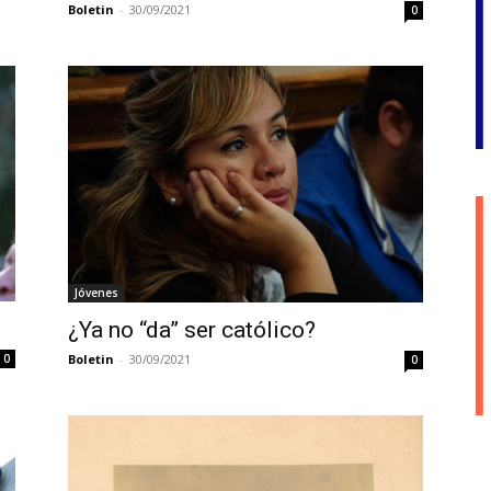
Boletin
-
30/09/2021
0
Jóvenes
¿Ya no “da” ser católico?
Boletin
-
30/09/2021
0
0