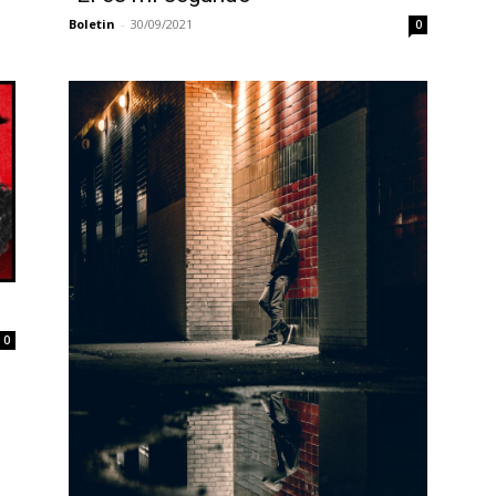
Boletin
-
30/09/2021
0
0