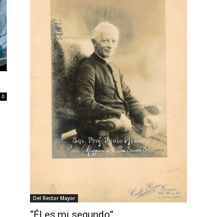
0
Del Rector Mayor
“Él es mi segundo”