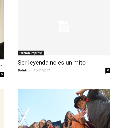
Edición Impresa
Ser leyenda no es un mito
n
Boletin
-
15/11/2017
0
0