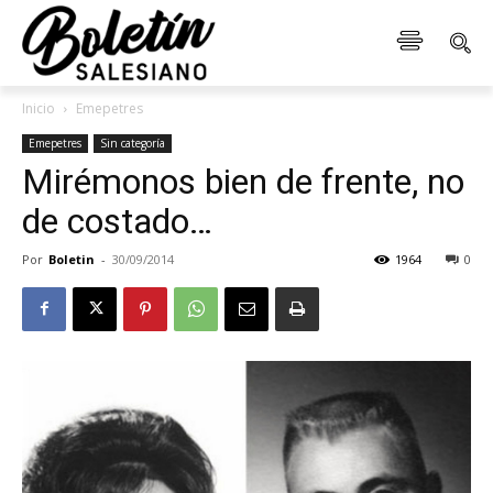
Inicio
Emepetres
Emepetres
Sin categoría
Mirémonos bien de frente, no
de costado…
Por
Boletin
-
30/09/2014
1964
0