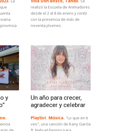
2023.
Villa Don Bosco, Tandil.
La
Se
 que
realizó la Escuela de Animadores
cuenta
desde el 2 al 8 de enero y contó
esiana
con la presencia de más de
 provincia
noventa jóvenes.
o y
Un año para crecer,
o”
agradecer y celebrar
ano.
Playlist. Música.
"Lo que en ti
iencia
veo", una canción de Kany García
a más de
ft. Nahuel Pennisi para