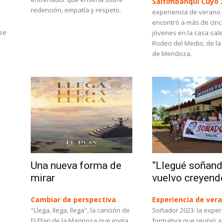
Saltimbanqui Cuyo 
redención, empatía y respeto.
experiencia de verano
encontró a más de cin
 se
jóvenes en la casa sal
Rodeo del Medio, de la
de Mendoza.
Una nueva forma de
“Llegué soñand
mirar
vuelvo creyend
Cambiar de perspectiva
Experiencia de ver
.
"Llega, llega, llega", la canción de
Soñador 2023: la exper
El Plan de la Mariposa que invita
formativa que reunió 