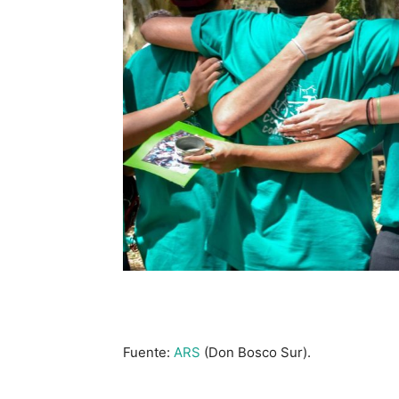
Fuente:
ARS
(Don Bosco Sur).