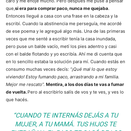
caro y me enojé mucho. Pero después me puse a pensar
que,
si era para comprar paco, nunca me quejaba
.
Entonces llegué a casa con una frase en la cabeza y la
escribí. Cuando la abstinencia me perseguía, me acordé
de ese poema y le agregué algo más. Una de las primeras
veces que me senté a escribir tenía la casa inundada,
pero puse un balde vacío, metí los pies adentro y casi
con el balde flotando y yo escribía. Ahí me di cuenta que
en lo sencillo estaba la solución para mí. Cuando estás en
consumo muchas veces decís:
“¡Qué mal lo que estoy
viviendo! Estoy fumando paco, arrastrando a mi familia.
Mejor me rescato”.
Mentira, a los dos días te vas a fumar
de vuelta.
Pero al escribirlo salís de vos y te ves, y ves lo
que hacés.
“CUANDO TE INTERNÁS DEJÁS A TU
MUJER, A TU MAMÁ. TUS HIJOS TE