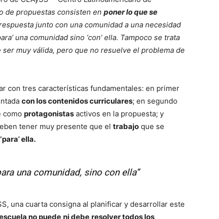
po de propuestas consisten en
poner lo que se
r respuesta junto con una comunidad a una necesidad
‘para’ una comunidad sino ‘con’ ella. Tampoco se trata
e ser muy válida, pero que no resuelve el problema de
r con tres características fundamentales: en primer
entada
con los contenidos curriculares
; en segundo
se como
protagonistas
activos en la propuesta; y
deben tener muy presente que el
trabajo
que se
para’ ella.
 para una comunidad, sino con ella”
 una cuarta consigna al planificar y desarrollar este
 escuela no puede
ni debe
resolver todos los