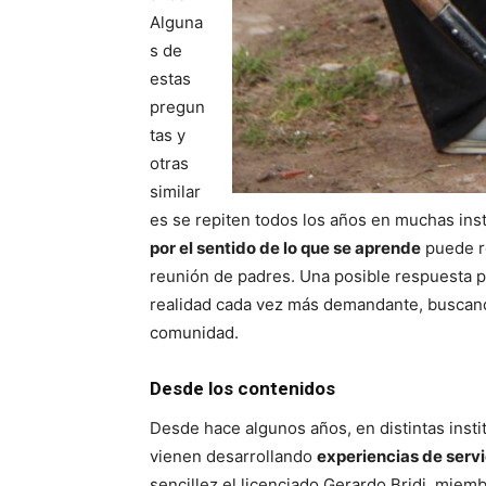
Alguna
s de
estas
pregun
tas y
otras
similar
es se repiten todos los años en muchas insti
por el sentido de lo que se aprende
puede re
reunión de padres. Una posible respuesta p
realidad cada vez más demandante, buscando
comunidad.
Desde los contenidos
Desde hace algunos años, en distintas insti
vienen desarrollando
experiencias de servi
sencillez el licenciado Gerardo Bridi, mi