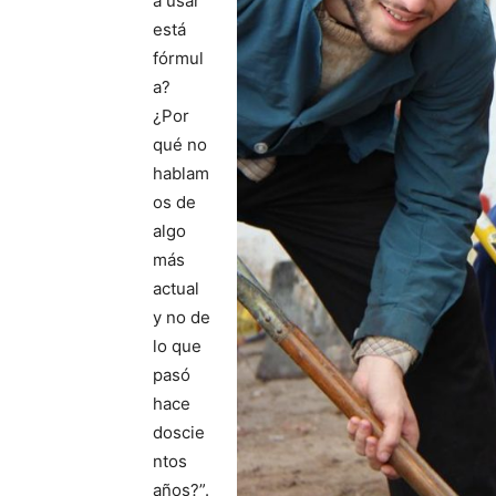
a usar
está
fórmul
a?
¿Por
qué no
hablam
os de
algo
más
actual
y no de
lo que
pasó
hace
doscie
ntos
años?”.