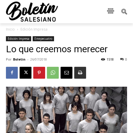
Inicio
Edición Impresa
Edición Impresa
Emepecuatro
Lo que creemos merecer
Por
Boletin
-
26/07/2018
1518
0