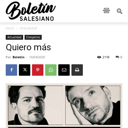
Inicio
Actualidad
Actualidad
Emepetres
Quiero más
Por
Boletin
-
16/04/2020
2118
0