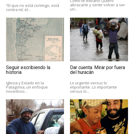
Cómo te extraño Quiero
abrazarte y sentir volver a ser
“El que no está conmigo, está
un...
contra mí; el...
Seguir escribiendo la
Dar cuenta: Mirar por fuera
historia
del huracán
Iglesia y Estado en la
Lo urgente versus lo
Patagonia, un enfoque
importante. Lo importante
novedoso...
versus lo...