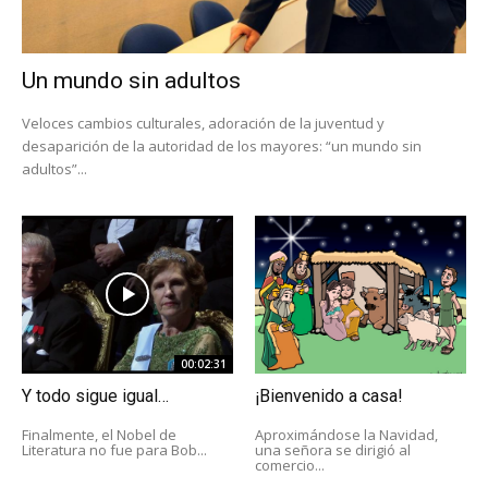
Un mundo sin adultos
Veloces cambios culturales, adoración de la juventud y
desaparición de la autoridad de los mayores: “un mundo sin
adultos”...
00:02:31
Y todo sigue igual…
¡Bienvenido a casa!
Finalmente, el Nobel de
Aproximándose la Navidad,
Literatura no fue para Bob...
una señora se dirigió al
comercio...