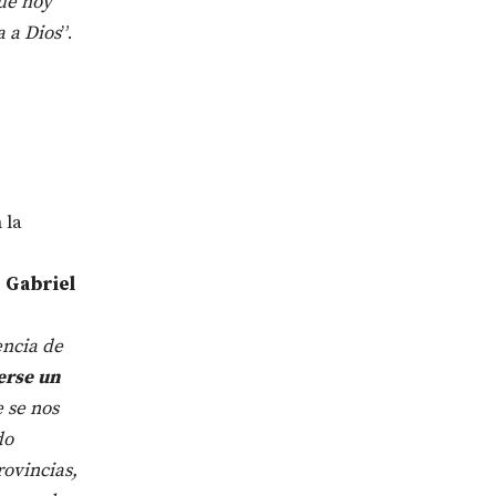
que hoy
 a Dios
”.
 la
s
Gabriel
encia de
rse un
 se nos
do
rovincias,