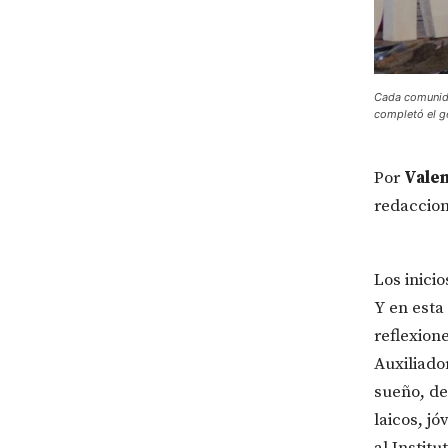
Cada comunida
completó el g
Por
Valen
redaccio
Los inici
Y en esta
reflexion
Auxiliad
sueño, de
laicos, j
al Instit