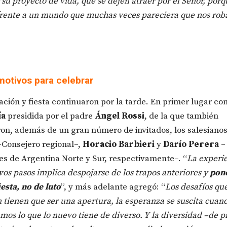
 su proyecto de vida, que se dejen atraer por el Señor, por
rente a un mundo que muchas veces pareciera que nos roba
otivos para celebrar
ación y fiesta continuaron por la tarde. En primer lugar con
ía
presidida por el padre
Ángel Rossi
, de la que también
ron, además de un gran número de invitados, los salesiano
-Consejero regional–,
Horacio Barbieri
y
Darío Perera
–
es de Argentina Norte y Sur, respectivamente–. “
La experi
vos pasos implica despojarse de los trapos anteriores y
pone
iesta, no de luto
”, y más adelante agregó: “
Los desafíos que
 tienen que ser una apertura, la esperanza se suscita cuan
mos lo que lo nuevo tiene de diverso. Y la diversidad –de p