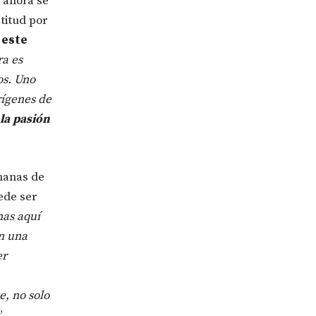
 ahora se
titud por
 este
ra es
os. Uno
rígenes de
la pasión
rmanas de
ede ser
as aquí
en una
er
e, no solo
”.