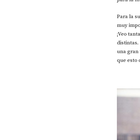
Para la s
muy impor
¡Veo tant
distintas
una gran 
que esto 