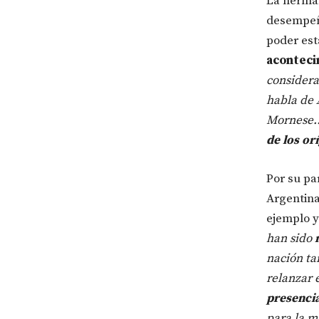
La herman
desempeña
poder est
aconteci
considera
habla de 
Mornese… 
de los or
Por su pa
Argentina
ejemplo y
han sido
nación ta
relanzar 
presenci
para la mu