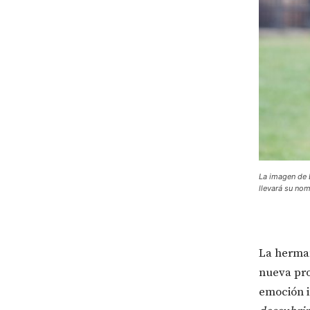
La imagen de L
llevará su nom
La herm
nueva pro
emoción i