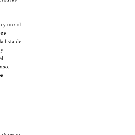
 y un sol
res
a lista de
 y
el
aso.
ye