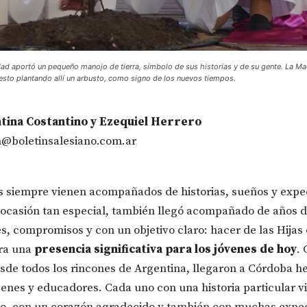
d aportó un pequeño manojo de tierra, símbolo de sus historias y de su gente. La Ma
esto plantando allí un arbusto, como signo de los nuevos tiempos.
tina Costantino y Ezequiel Herrero
n@boletinsalesiano.com.ar
os siempre vienen acompañados de historias, sueños y expe
 ocasión tan especial, también llegó acompañado de años d
es, compromisos y con un objetivo claro: hacer de las Hijas
ora una
presencia significativa para los jóvenes de hoy
.
sde todos los rincones de Argentina, llegaron a Córdoba 
óvenes y educadores. Cada uno con una historia particular 
uto, con un corazón agradecido y también con muchas expe