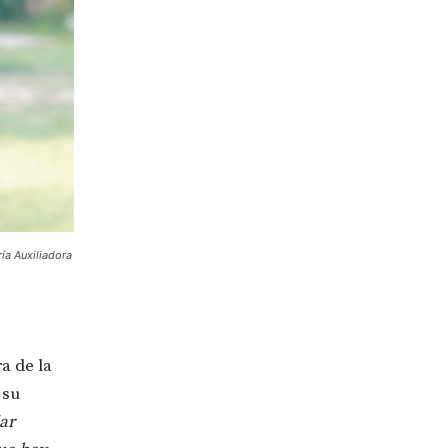
ría Auxiliadora
a de la
 su
ar