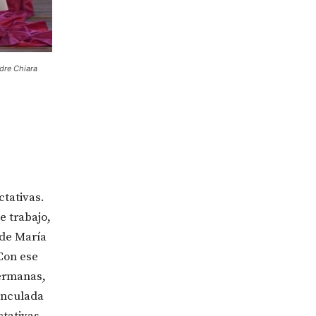
dre Chiara
ctativas.
e trabajo,
 de María
 Con ese
hermanas,
vinculada
ctativas