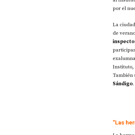
por el nu
La ciudad
de verano
inspecto
participa
exalumnas
Instituto
También s
Sándigo
.
“Las he