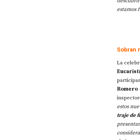
descubrir
estamos f
Sobran m
La celebr
Eucarist
participa
Romero
inspector
estos nue
traje de f
presentan
considera