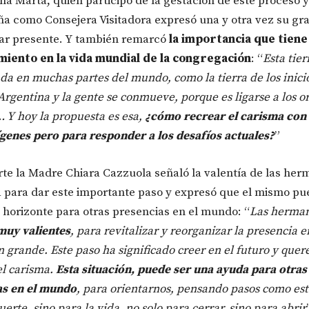
a Marta, quien participó de la gestación de este proceso y
 como Consejera Visitadora expresó una y otra vez su gra
ar presente. Y también remarcó
la importancia que tiene
miento en la vida mundial de la congregación
: “
Esta tier
da en muchas partes del mundo, como la tierra de los inici
Argentina y la gente se conmueve, porque es ligarse a los o
Y hoy la propuesta es esa,
¿cómo recrear el carisma con 
ígenes pero para responder a los desafíos actuales?
”
rte la Madre Chiara Cazzuola señaló la valentía de las he
 para dar este importante paso y expresó que el mismo pu
 horizonte para otras presencias en el mundo: “
Las herman
muy valientes
, para revitalizar y reorganizar la presencia 
n grande. Este paso ha significado creer en el futuro y quer
el carisma.
Esta situación, puede ser una ayuda para otras
as en el mundo
, para orientarnos, pensando pasos como est
erte, sino para la vida, no solo para cerrar, sino para abrir