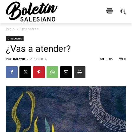
Inicio
Emepetres
Emepetres
¿Vas a atender?
Por
Boletin
-
29/08/2014
1605
0