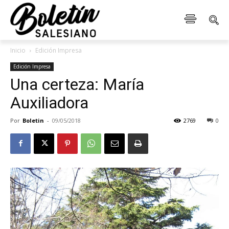
Inicio
Edición Impresa
Edición Impresa
Una certeza: María
Auxiliadora
Por
Boletin
-
09/05/2018
2769
0