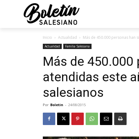
Inicio
Actualidad
Más de 450.000 personas han s
Actualidad
Familia Salesiana
Más de 450.000 
atendidas este a
salesianos
Por
Boletin
-
24/08/2015