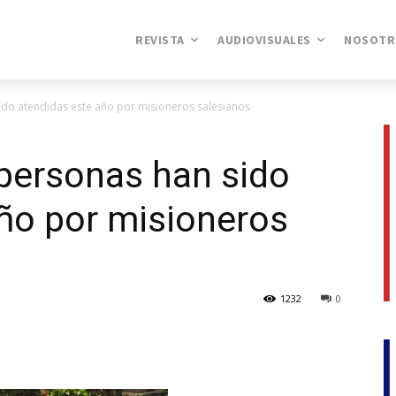
REVISTA
AUDIOVISUALES
NOSOTR
ido atendidas este año por misioneros salesianos
personas han sido
ño por misioneros
1232
0