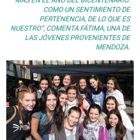
MÁS EN EL AÑO DEL BICENTENARIO:
COMO UN SENTIMIENTO DE
PERTENENCIA, DE LO QUE ES
NUESTRO”
, COMENTA FÁTIMA, UNA DE
LAS JÓVENES PROVENIENTES DE
MENDOZA.