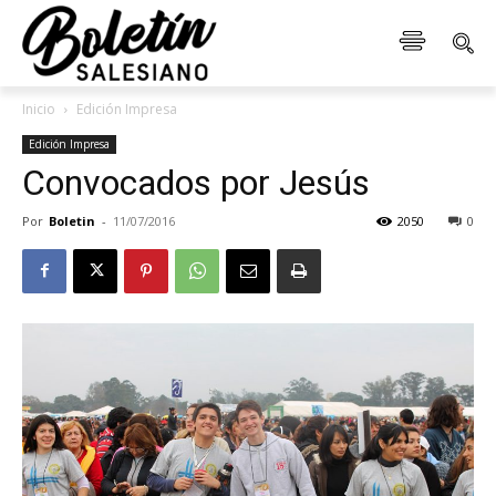
Inicio
Edición Impresa
Edición Impresa
Convocados por Jesús
Por
Boletin
-
11/07/2016
2050
0