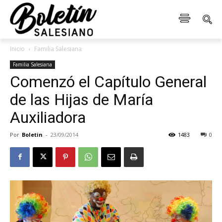
Inicio
Familia Salesiana
Familia Salesiana
Comenzó el Capítulo General
de las Hijas de María
Auxiliadora
Por
Boletin
-
23/09/2014
1483
0