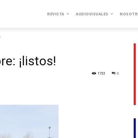
REVISTA
AUDIOVISUALES
NOSOTR
!
e: ¡listos!
1733
0