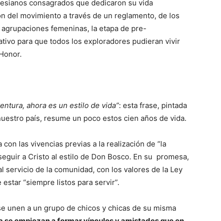
alesianos consagrados que dedicaron su vida
ón del movimiento a través de un reglamento, de los
as agrupaciones femeninas, la etapa de pre-
ativo para que todos los exploradores pudieran vivir
Honor.
tura, ahora es un estilo de vida”
: esta frase, pintada
nuestro país, resume un poco estos cien años de vida.
on las vivencias previas a la realización de “la
 seguir a Cristo al estilo de Don Bosco. En su promesa,
l servicio de la comunidad, con los valores de la Ley
estar “siempre listos para servir”.
 se unen a un grupo de chicos y chicas de su misma
la se empiezan a formar vínculos y amistades que en