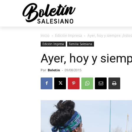
Inicio
Edición Impresa
Ayer, hoy y siempre: ¡listos
Edición Impresa
Familia Salesiana
Ayer, hoy y siempr
Por
Boletin
-
09/08/2015