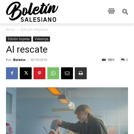
Inicio
Edición Impresa
Edición Impresa
Videoclips
Al rescate
Por
Boletin
-
30/10/2019
1891
0