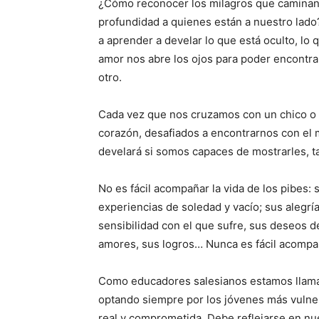
¿Cómo reconocer los milagros que caminan 
profundidad a quienes están a nuestro lado?
a aprender a develar lo que está oculto, lo 
amor nos abre los ojos para poder encontr
otro.
Cada vez que nos cruzamos con un chico o u
corazón, desafiados a encontrarnos con el m
develará si somos capaces de mostrarles, t
No es fácil acompañar la vida de los pibes: 
experiencias de soledad y vacío; sus alegr
sensibilidad con el que sufre, sus deseos 
amores, sus logros… Nunca es fácil acompañ
Como educadores salesianos estamos llamad
optando siempre por los jóvenes más vulne
real y comprometida. Debe reflejarse en nu