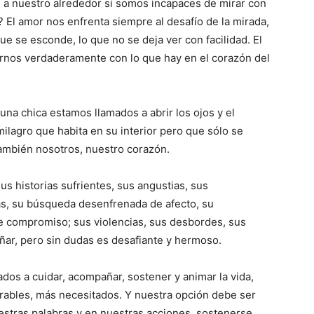
a nuestro alrededor si somos incapaces de mirar con
 El amor nos enfrenta siempre al desafío de la mirada,
que se esconde, lo que no se deja ver con facilidad. El
arnos verdaderamente con lo que hay en el corazón del
na chica estamos llamados a abrir los ojos y el
ilagro que habita en su interior pero que sólo se
ambién nosotros, nuestro corazón.
sus historias sufrientes, sus angustias, sus
ías, su búsqueda desenfrenada de afecto, su
de compromiso; sus violencias, sus desbordes, sus
ar, pero sin dudas es desafiante y hermoso.
os a cuidar, acompañar, sostener y animar la vida,
rables, más necesitados. Y nuestra opción debe ser
estras palabras y en nuestras acciones, sostenerse