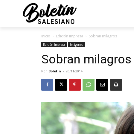
Inicio
Edición Impresa
Sobran milagros
Edición Impresa
Imágenes
Sobran milagros
Por
Boletin
-
20/11/2014