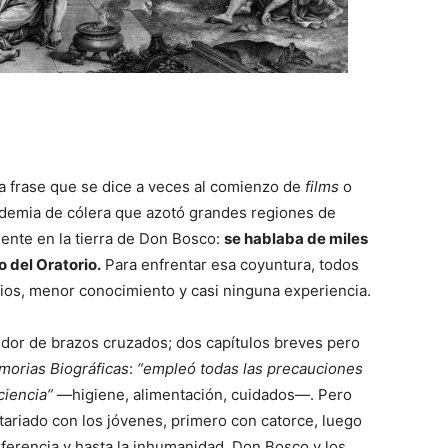
na frase que se dice a veces al comienzo de
films
o
pidemia de cólera que azotó grandes regiones de
mente en la tierra de Don Bosco:
se hablaba de miles
o del Oratorio.
Para enfrentar esa coyuntura, todos
ios, menor conocimiento y casi ninguna experiencia.
dor de brazos cruzados; dos capítulos breves pero
orias Biográficas
:
“empleó todas las precauciones
ciencia”
—
higiene, alimentación, cuidados
—
. Pero
tariado con los jóvenes, primero con catorce, luego
diferencia y hasta la inhumanidad, Don Bosco y los