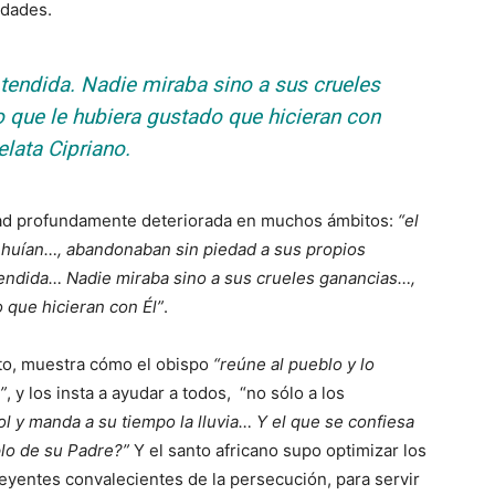
idades.
 tendida. Nadie miraba sino a sus crueles
lo que le hubiera gustado que hicieran con
relata Cipriano.
ad profundamente deteriorada en muchos ámbitos:
“el
 huían…, abandonaban sin piedad a sus propios
 tendida… Nadie miraba sino a sus crueles ganancias…,
o que hicieran con Él”
.
sto, muestra cómo el obispo
“reúne al pueblo y lo
”
, y los insta a ayudar a todos, “no sólo a los
ol y manda a su tiempo la lluvia… Y el que se confiesa
plo de su Padre?”
Y el santo africano supo optimizar los
eyentes convalecientes de la persecución, para servir