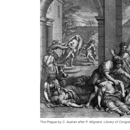
The Plague by C. Audran after P. Mignard. Library of Cong