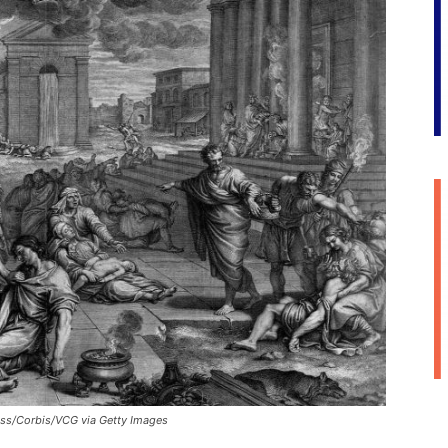
ress/Corbis/VCG via Getty Images