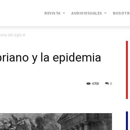
REVISTA
AUDIOVISUALES
NOSOTR
mia del siglo III
priano y la epidemia
4708
0