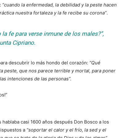
:
“cuando la enfermedad, la debilidad y la peste hacen
ctica nuestra fortaleza y la fe recibe su corona”
.
o la fe para verse inmune de los males?
”,
unta Cipriano.
para descubrir lo más hondo del corazón:
“Qué
a peste, que nos parece terrible y mortal, para poner
 las intenciones de las personas”.
gos!”
s hablaba casi 1600 años después Don Bosco a los
dispuestos a
“soportar el calor y el frío, la sed y el
 que se trate de la gloria de Dios y de las almas”
.