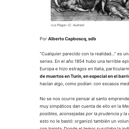
«La Plaga» (C. Audran)
Por
Alberto Capboscq, sdb
“Cualquier parecido con la realidad…” es u
series. En el año 1854 hubo una terrible e
Europa e hizo estragos en Italia, particular
de muertos en Turín, en especial en el barri
hacían algo, como podían: con escasos med
No se nos ocurre pensar al santo emprende
muy simpáticos dan cuenta de ello en la
Mem
posibles, aconsejadas por la prudencia y la 
esto no le bastó: organizó también un volun
con treinta. Donde el temor suscitaba la in