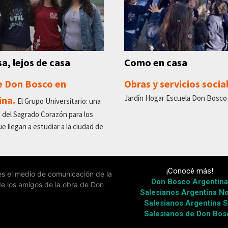
a, lejos de casa
Como en casa
e Don Bosco en
Obras y servicios socia
Jardín Hogar Escuela Don Bosco 
ina.
El Grupo Universitario: una
 del Sagrado Corazón para los
e llegan a estudiar a la ciudad de
¡Conocé más!
 es el medio de comunicación de la
Don Bosco Argentin
de los amigos de la obra de Don
Salesianos Argentina No
Salesianos Argentina S
Salesianos de Don Bos