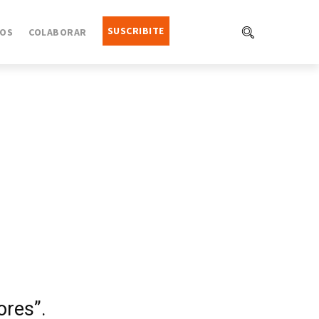
SUSCRIBITE
OS
COLABORAR
ores”.