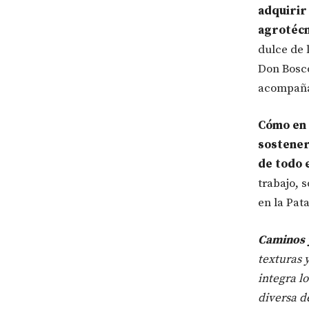
adquirir
agrotécn
dulce de l
Don Bosco
acompaña
Cómo en 
sostener 
de todo e
trabajo, 
en la Pat
Caminos 
texturas 
integra l
diversa d