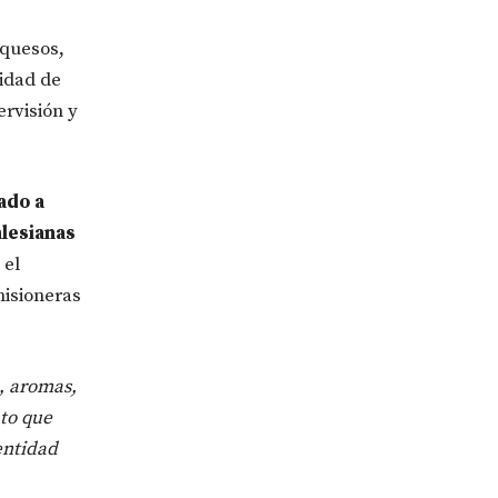
 quesos,
lidad de
rvisión y
ado a
alesianas
 el
misioneras
, aromas,
nto que
entidad