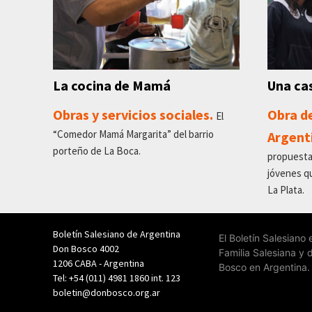
La cocina de Mamá
Una cas
Obras y servicios sociales.
Obra d
El
“Comedor Mamá Margarita” del barrio
Argent
porteño de La Boca.
propuesta
jóvenes qu
La Plata.
Boletín Salesiano de Argentina
El Boletín Salesiano
Don Bosco 4002
Familia Salesiana y 
1206 CABA - Argentina
Bosco en Argentina.
Tel: +54 (011) 4981 1860 int. 123
boletin@donbosco.org.ar