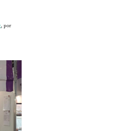
g
, por