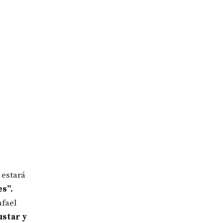
 estará
s”.
afael
star y