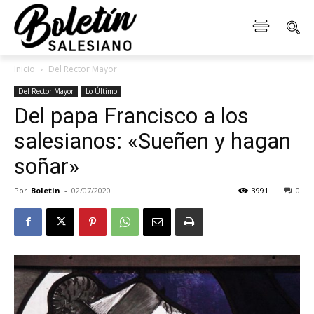
Inicio
Del Rector Mayor
Del Rector Mayor
Lo Último
Del papa Francisco a los
salesianos: «Sueñen y hagan
soñar»
Por
Boletin
-
02/07/2020
3991
0