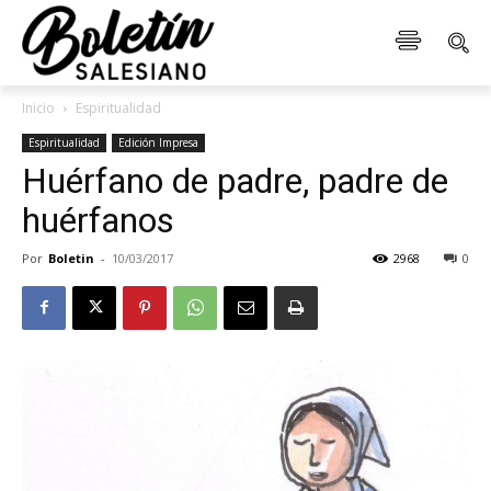
Inicio
Espiritualidad
Espiritualidad
Edición Impresa
Huérfano de padre, padre de
huérfanos
Por
Boletin
-
10/03/2017
2968
0