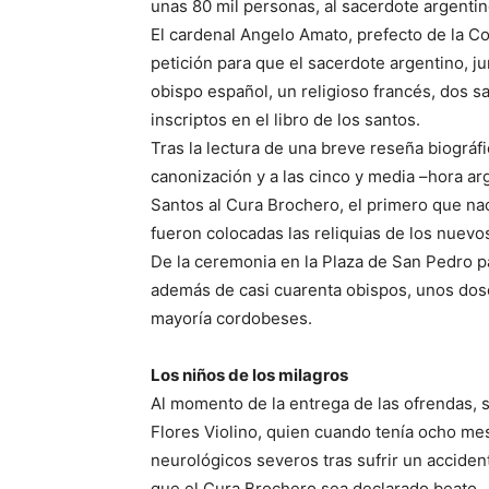
unas 80 mil personas, al sacerdote argentin
El cardenal Angelo Amato, prefecto de la Co
petición para que el sacerdote argentino, j
obispo español, un religioso francés, dos s
inscriptos en el libro de los santos.
Tras la lectura de una breve reseña biográf
canonización y a las cinco y media –hora arg
Santos al Cura Brochero, el primero que nac
fueron colocadas las reliquias de los nuevo
De la ceremonia en la Plaza de San Pedro pa
además de casi cuarenta obispos, unos dos
mayoría cordobeses.
Los niños de los milagros
Al momento de la entrega de las ofrendas, s
Flores Violino, quien cuando tenía ocho m
neurológicos severos tras sufrir un acciden
que el Cura Brochero sea declarado beato.