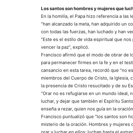
Los santos son hombres y mujeres que luc
En la homilía, el Papa hizo referencia a las 
“han alcanzado la meta, han adquirido un cor
con todas las fuerzas, han luchado y han ve
“Este es el estilo de vida espiritual que nos 
vencer la paz”, explicó.
Francisco afirmó que el modo de obrar de lo
para permanecer firmes en la fe y en el tes
cansancio en esta tarea, recordó que “no 
miembros del Cuerpo de Cristo, la Iglesia, c
la presencia de Cristo resucitado y de su Es
“Orar no es refugiarse en un mundo ideal, no
luchar, y dejar que también el Espíritu Sant
enseña a rezar, quien nos guía en la oración
Francisco puntualizó que “los santos son h
misterio de la oración. Hombres y mujeres q
orar y luchar en ellos; luchan hasta el extr