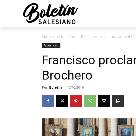
Inicio
Actualidad
Francisco proclamó santo al C
Actualidad
Francisco procla
Brochero
Por
Boletin
-
17/10/2016