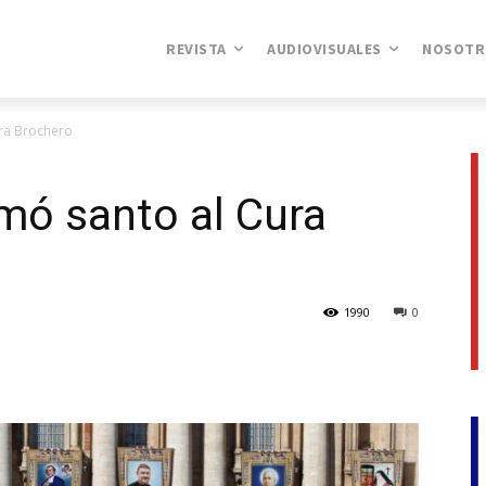
REVISTA
AUDIOVISUALES
NOSOTR
ura Brochero
mó santo al Cura
1990
0