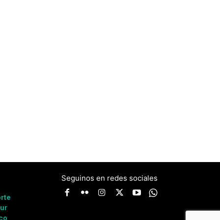
Seguinos en redes sociales
a
rte
ur
co