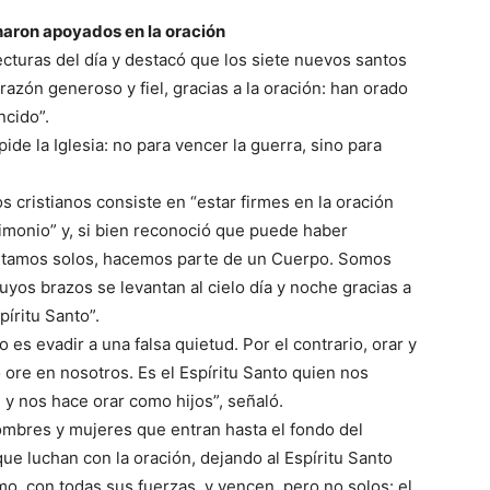
haron apoyados en la oración
lecturas del día y destacó que los siete nuevos santos
azón generoso y fiel, gracias a la oración: han orado
ncido”.
pide la Iglesia: no para vencer la guerra, sino para
s cristianos consiste en “estar firmes en la oración
timonio” y, si bien reconoció que puede haber
estamos solos, hacemos parte de un Cuerpo. Somos
uyos brazos se levantan al cielo día y noche gracias a
píritu Santo”.
 es evadir a una falsa quietud. Por el contrario, orar y
o ore en nosotros. Es el Espíritu Santo quien nos
 y nos hace orar como hijos”, señaló.
ombres y mujeres que entran hasta el fondo del
ue luchan con la oración, dejando al Espíritu Santo
emo, con todas sus fuerzas, y vencen, pero no solos: el