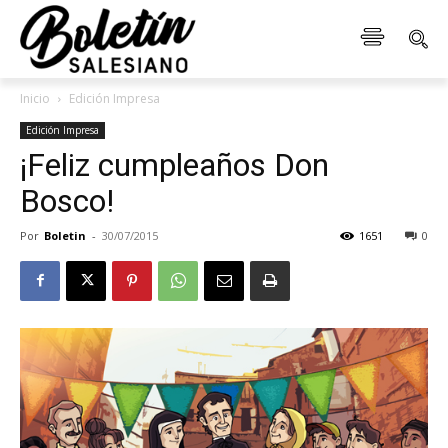
Inicio
Edición Impresa
Edición Impresa
¡Feliz cumpleaños Don
Bosco!
Por
Boletin
-
30/07/2015
1651
0