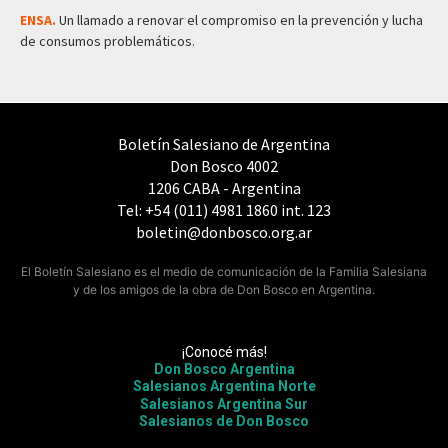
ENSA.
Un llamado a renovar el compromiso en la prevención y lucha
de consumos problemáticos.
Boletín Salesiano de Argentina
Don Bosco 4002
1206 CABA - Argentina
Tel: +54 (011) 4981 1860 int. 123
boletin@donbosco.org.ar
El Boletín Salesiano es el medio de comunicación de la Familia Salesiana
y de los amigos de la obra de Don Bosco en Argentina.
¡Conocé más!
Don Bosco Argentina
Salesianos Argentina Norte
Salesianos Argentina Sur
Salesianos de Don Bosco