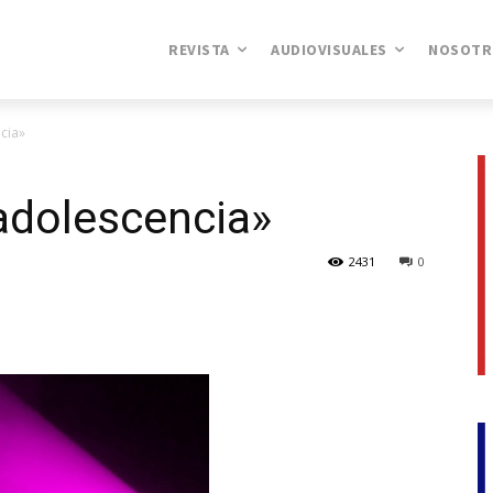
REVISTA
AUDIOVISUALES
NOSOTR
cia»
 adolescencia»
2431
0