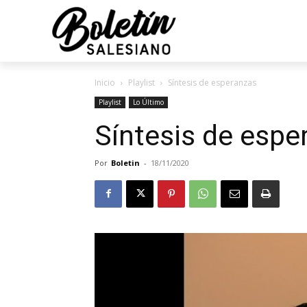
Inicio
Playlist
Síntesis de esperanzas
Playlist
Lo Último
Síntesis de espe
Por
Boletin
-
18/11/2020