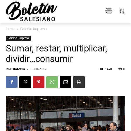
Inicio
Edición Impresa
Edición Impresa
Sumar, restar, multiplicar,
dividir…consumir
Por
Boletin
-
03/08/2017
1470
0