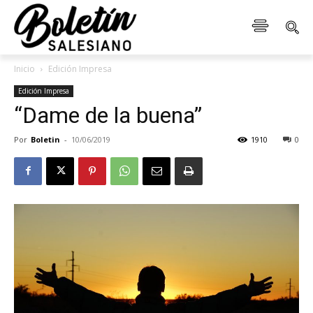
Inicio
Edición Impresa
Edición Impresa
“Dame de la buena”
Por
Boletin
-
10/06/2019
1910
0