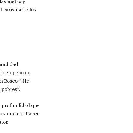
r las metas y
l carisma de los
fundidad
erio empeño en
on Bosco: “He
 pobres”.
a profundidad que
no y que nos hacen
tor.