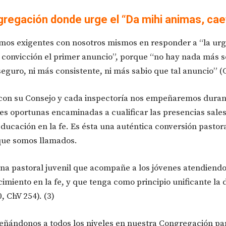
gregación donde urge el “Da mihi animas, cae
os exigentes con nosotros mismos en responder a “la urg
convicción el primer anuncio”, porque “no hay nada más só
eguro, ni más consistente, ni más sabio que tal anuncio” (Ch
 con su Consejo y cada inspectoría nos empeñaremos duran
es oportunas encaminadas a cualificar las presencias sales
ducación en la fe. Es ésta una auténtica conversión pastora
 que somos llamados.
a pastoral juvenil que acompañe a los jóvenes atendiend
cimiento en la fe, y que tenga como principio unificante la
, ChV 254). (3)
ñándonos a todos los niveles en nuestra Congregación pa