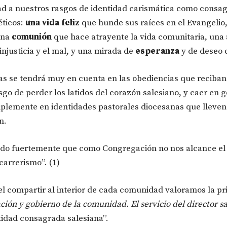
ad a nuestros rasgos de identidad carismática como consa
éticos:
una vida feliz
que hunde sus raíces en el Evangelio
una
comunión
que hace atrayente la vida comunitaria, una
injusticia y el mal, y una mirada de
esperanza
y de deseo 
ías se tendrá muy en cuenta en las obediencias que reciba
sgo de perder los latidos del corazón salesiano, y caer en 
mplemente en identidades pastorales diocesanas que lleven
n.
do fuertemente que como Congregación no nos alcance el 
 carrerismo”. (1)
y el compartir al interior de cada comunidad valoramos la p
ión y gobierno de la comunidad. El servicio del director s
tidad consagrada salesiana”.