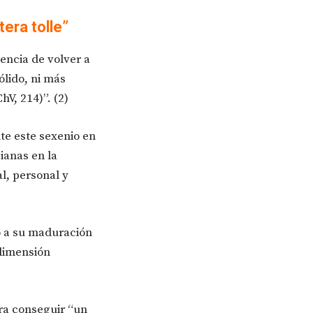
tera tolle”
encia de volver a
lido, ni más
V, 214)”. (2)
te este sexenio en
ianas en la
l, personal y
o a su maduración
 dimensión
ra conseguir “un