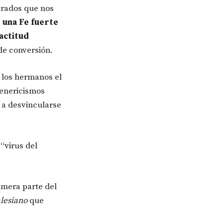
grados que nos
,
una Fe fuerte
actitud
de conversión.
n los hermanos el
genericismos
 a desvincularse
“virus del
rimera parte del
alesiano
que