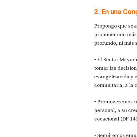
2. En una Con
Propongo que seam
proponer con más 
profundo, ni más s
• El Rector Mayor
tomar las decision
evangelización y e
comunitaria, a la
• Promoveremos un
personal, a su cre
vocacional (DF 140
• Seguiremos empe