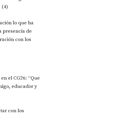
 (4)
ación lo que ha
a presencia de
ración con los
 en el CG26: “Que
migo, educador y
tar con los