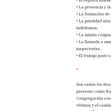
• El espíritu sales
• La presencia y l
• La formación de 
• La prioridad abs
indefensos.
• La misión conjun
• La llamada a una
inspectorías.
• El trabajo junto 
“
Son varios los des
presento como frut
Congregación conoc
vivimos y el camin