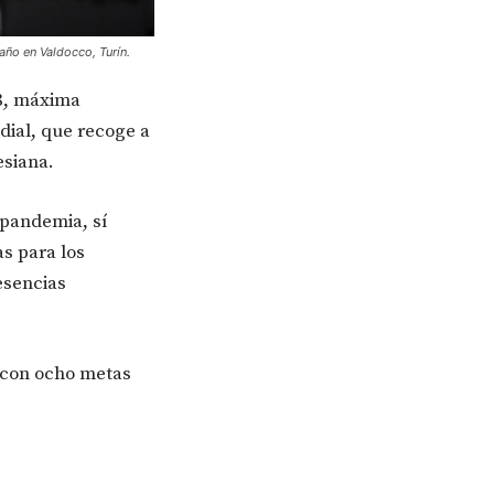
año en Valdocco, Turín.
28, máxima
dial, que recoge a
esiana.
 pandemia, sí
as para los
esencias
 con ocho metas