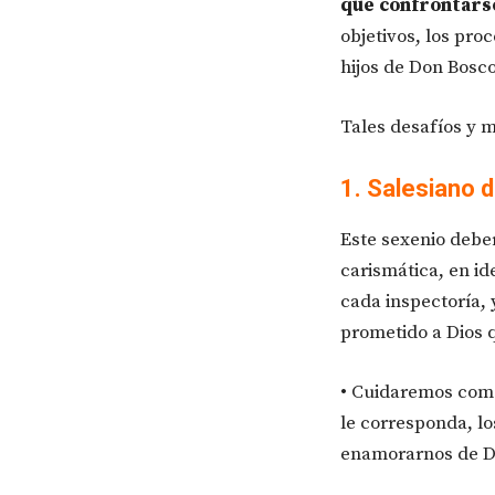
que confrontars
objetivos, los pro
hijos de Don Bosc
Tales desafíos y 
1. Salesiano 
Este sexenio debe
carismática, en id
cada inspectoría,
prometido a Dios q
• Cuidaremos como
le corresponda, l
enamorarnos de Do