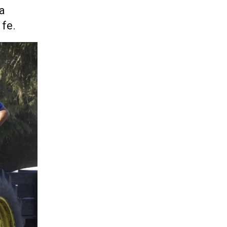
a
fe.