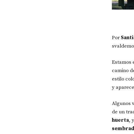
Por
Sant
svaldemo
Estamos e
camino de
estilo co
y aparece
Algunos v
de un tra
huerta
, 
sembrad