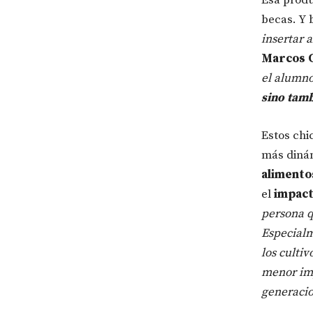
becas. Y 
insertar 
Marcos C
el alumno
sino tam
Estos chi
más diná
alimento
el
impact
persona q
Especialme
los cultiv
menor imp
generaci