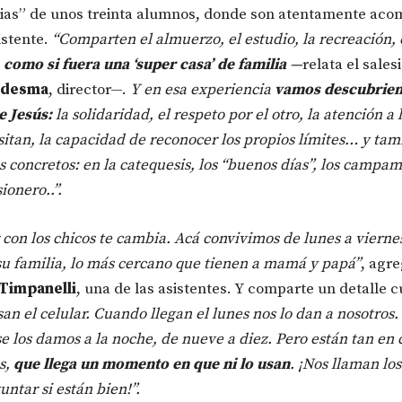
cias” de unos treinta alumnos, donde son atentamente ac
istente.
“Comparten el almuerzo, el estudio, la recreación, 
,
como si fuera una ‘super casa’ de familia
—
relata el sales
edesma
, director—.
Y en esa experiencia
vamos descubrien
e Jesús:
la solidaridad, el respeto por el otro, la atención a 
itan, la capacidad de reconocer los propios límites… y ta
concretos: en la catequesis, los “buenos días”, los campam
ionero..”.
 con los chicos te cambia. Acá convivimos de lunes a vierne
su familia, lo más cercano que tienen a mamá y papá”
, agr
 Timpanelli
, una de las asistentes. Y comparte un detalle c
an el celular. Cuando llegan el lunes nos lo dan a nosotros.
se los damos a la noche, de nueve a diez. Pero están tan en 
os,
que llega un momento en que ni lo usan
. ¡Nos llaman lo
untar si están bien!”.