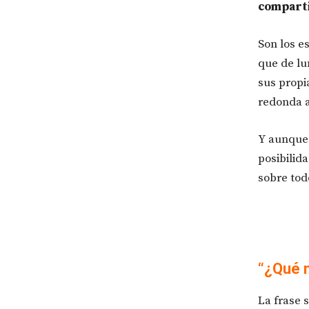
comparti
Son los e
que de lu
sus propi
redonda 
Y aunque 
posibilida
sobre tod
“¿Qué m
La frase 