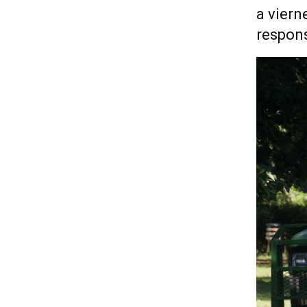
a vier
respons