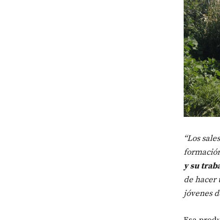
“Los sale
formación
y su trab
de hacer 
jóvenes d
Esa produ