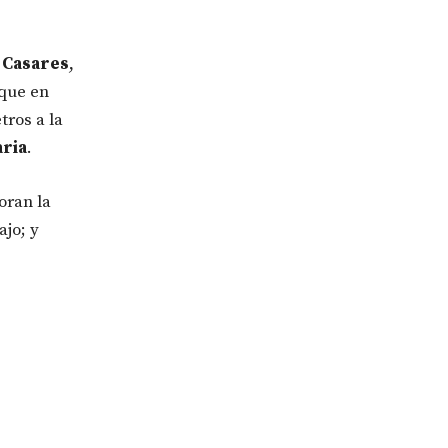
. Casares
,
 que en
tros a la
aria
.
oran la
ajo; y