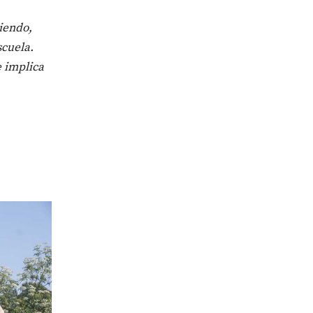
iendo,
scuela.
e implica