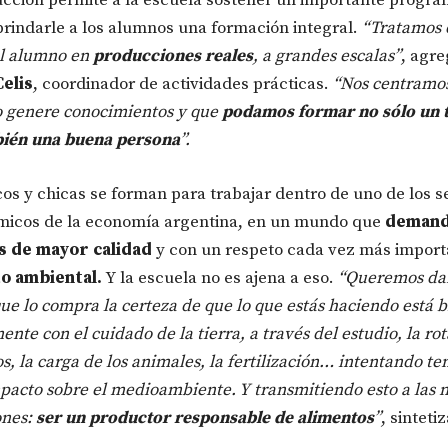
brindarle a los alumnos una formación integral.
“Tratamos 
al alumno en
producciones reales
, a grandes escalas”
, agr
elis
, coordinador de actividades prácticas.
“Nos centramo
 genere conocimientos y que
podamos formar no sólo un t
bién una buena persona
”.
cos y chicas se forman para trabajar dentro de uno de los s
micos de la economía argentina, en un mundo que
deman
s de mayor calidad
y con un respeto cada vez más import
o ambiental.
Y la escuela no es ajena a eso.
“Queremos dar
ue lo compra la certeza de que lo que estás haciendo está b
nte con el cuidado de la tierra, a través del estudio, la ro
os, la carga de los animales, la fertilización… intentando te
acto sobre el medioambiente. Y transmitiendo esto a las 
ones:
ser un productor responsable de alimentos
”
, sinteti