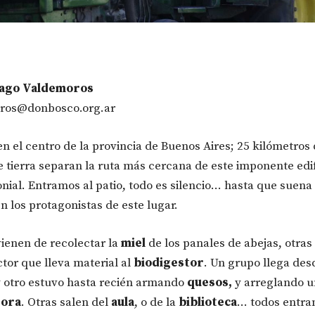
iago Valdemoros
ros@donbosco.org.ar
n el centro de la provincia de Buenos Aires; 25 kilómetros
 tierra separan la ruta más cercana de este imponente edif
lonial. Entramos al patio, todo es silencio… hasta que suena
n los protagonistas de este lugar.
ienen de recolectar la
miel
de los panales de abejas, otras
ctor que lleva material al
biodigestor
. Un grupo llega des
y otro estuvo hasta recién armando
quesos,
y arreglando 
ora
. Otras salen del
aula
, o de la
biblioteca
… todos entra