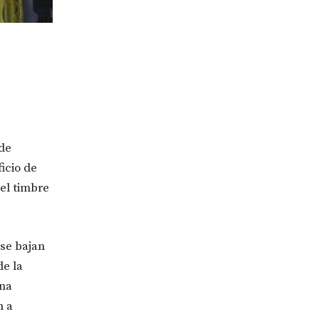
 de
icio de
 el timbre
 se bajan
de la
una
n a