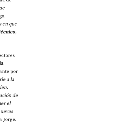
de
ega
s en que
écnico,
ectores
da
ante por
le a la
ien.
tación de
ner el
nuevas
za Jorge.