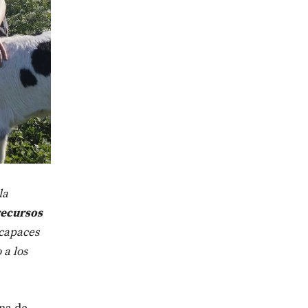
la
recursos
 capaces
 a los
ma de