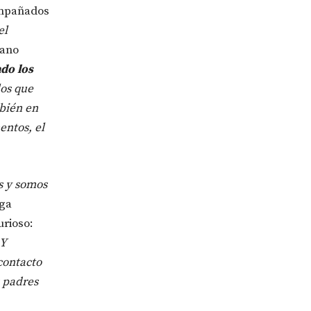
ompañados
el
iano
do los
los que
mbién en
entos, el
s y somos
ega
urioso:
 Y
contacto
s padres