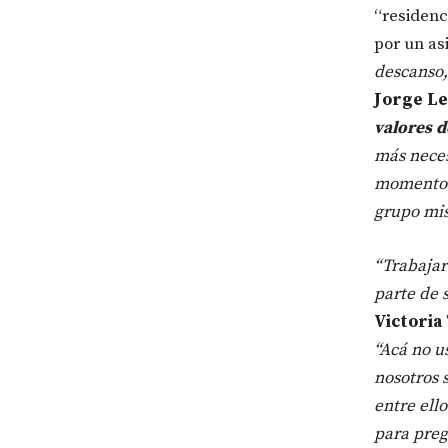
“residen
por un as
descanso
Jorge L
valores d
más neces
momentos 
grupo mis
“Trabajar
parte de 
Victoria
“Acá no us
nosotros 
entre ell
para preg