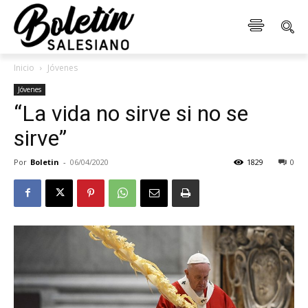
Inicio
Jóvenes
Jóvenes
“La vida no sirve si no se
sirve”
Por
Boletin
-
06/04/2020
1829
0