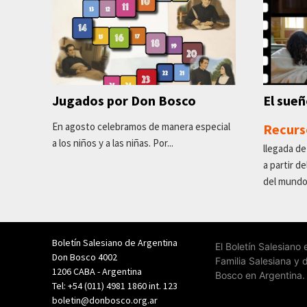
Jugados por Don Bosco
El sue
En agosto celebramos de manera especial
Recurs
a los niños y a las niñas. Por...
llegada de
a partir d
del mundo
Boletín Salesiano de Argentina
El Boletín Salesiano
Don Bosco 4002
Familia Salesiana y 
1206 CABA - Argentina
Bosco en Argentina.
Tel: +54 (011) 4981 1860 int. 123
boletin@donbosco.org.ar