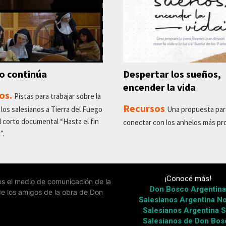
ño continúa
Despertar los sueños,
encender la vida
os.
Pistas para trabajar sobre la
Recursos
 los salesianos a Tierra del Fuego
Una propuesta par
el corto documental “Hasta el fin
conectar con los anhelos más pr
”.
¡Conocé más!
 es el medio de comunicación de la
Don Bosco Argentin
de los amigos de la obra de Don
Salesianos Argentina No
Salesianos Argentina S
Salesianos de Don Bos