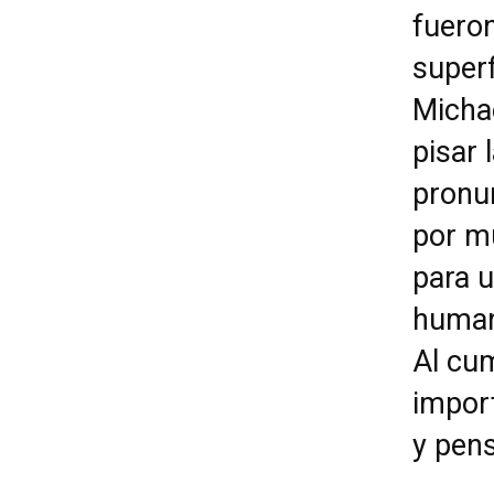
fuero
superf
Michae
pisar 
pronu
por m
para u
human
Al cu
impor
y pens