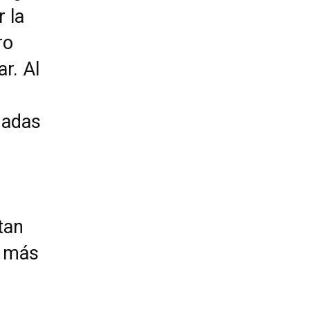
 la
ro
ar. Al
dadas
tan
o más