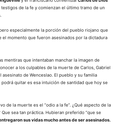
ongueville
y el franciscano conventual
Carlos de Dios
estigos de la fe y comienzan el último tramo de un
n
.
pero especialmente la porción del pueblo riojano que
e el momento que fueron asesinados por la dictadura
as mentiras que intentaban manchar la imagen de
onocer a los culpables de la muerte de Carlos, Gabriel
r el asesinato de Wenceslao. El pueblo y su familia
podrá quitar es esa intuición de santidad que hoy se
vo de la muerte es el “odio a la fe”. ¿Qué aspecto de la
Que sea tan práctica. Hubieran preferido “que se
 entregaron sus vidas mucho antes de ser asesinados.