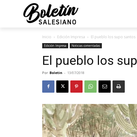
Inicio
Edición Impresa
El pueblo los supo santos
Edición Impresa
Noticias comentadas
El pueblo los su
Por
Boletin
-
13/07/2018