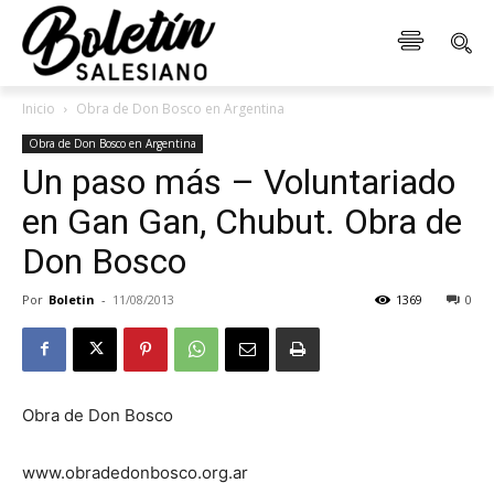
Inicio
Obra de Don Bosco en Argentina
Obra de Don Bosco en Argentina
Un paso más – Voluntariado
en Gan Gan, Chubut. Obra de
Don Bosco
Por
Boletin
-
11/08/2013
1369
0
Obra de Don Bosco
www.obradedonbosco.org.ar