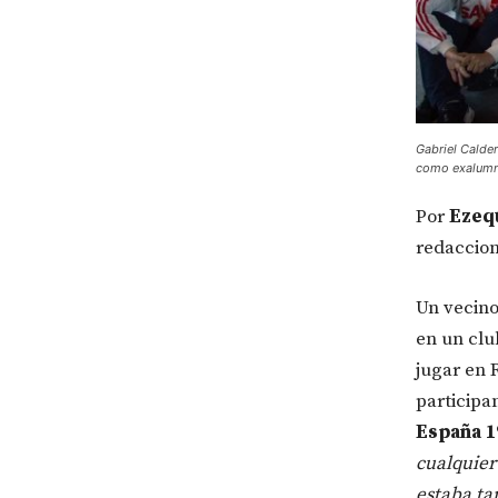
Gabriel Calde
como exalumno 
Por
Ezeq
redaccio
Un vecino 
en un clu
jugar en 
participa
España 19
cualquier
estaba tan