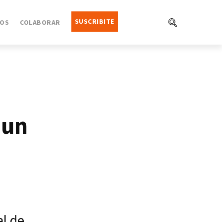
SUSCRIBITE
OS
COLABORAR
 un
al de