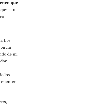
tienen que
o pensar.
ica.
n. Los
ron mi
ndo de mi
ador
do los
e cuenten
son,