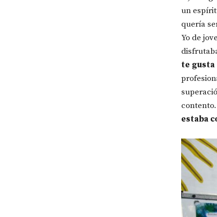
un espíri
quería se
Yo de jov
disfrutab
te gusta 
profesion
superació
contento
estaba c