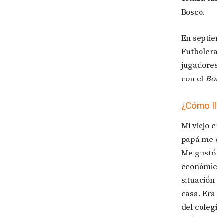
Bosco.
En septie
Futbolera
jugadores
con el
Bol
¿Cómo l
Mi viejo 
papá me c
Me gustó d
económico
situación
casa. Era
del colegi