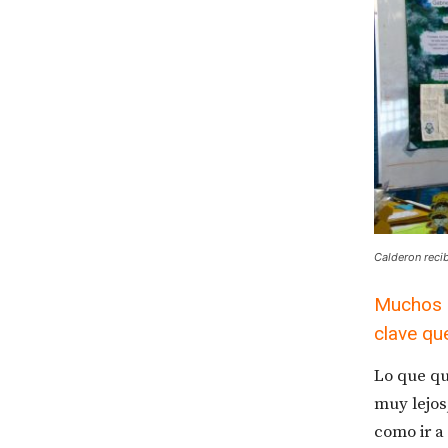
Calderon recib
Muchos c
clave qu
Lo que qu
muy lejos
como ir a