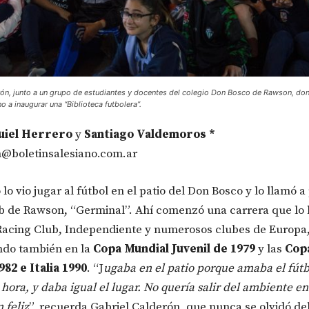
rón, junto a un grupo de estudiantes y docentes del colegio Don Bosco de Rawson, do
a inaugurar una “Biblioteca futbolera”.
uiel Herrero
y
Santiago Valdemoros *
n@boletinsalesiano.com.ar
lo vio jugar al fútbol en el patio del Don Bosco y lo llamó 
b de Rawson, “Germinal”. Ahí comenzó una carrera que lo l
Racing Club, Independiente y numerosos clubes de Europa
ndo también en la
Copa Mundial Juvenil de 1979
y las
Cop
82 e Italia 1990
. “J
ugaba en el patio porque amaba el fútb
 hora, y daba igual el lugar. No quería salir del ambiente en
 feliz
”, recuerda Gabriel Calderón, que nunca se olvidó de