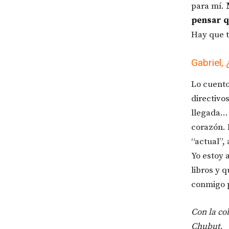
para mí.
pensar q
Hay que t
Gabriel,
Lo cuento
directivo
llegada… 
corazón. 
“actual”,
Yo estoy 
libros y 
conmigo p
Con la co
Chubut
.