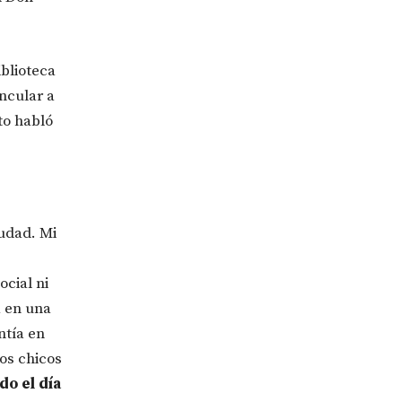
iblioteca
ncular a
to habló
iudad. Mi
ocial ni
a en una
ntía en
los chicos
do el día