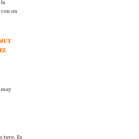
 la
n con un
 MUY
EL
a muy
o tuve. Es