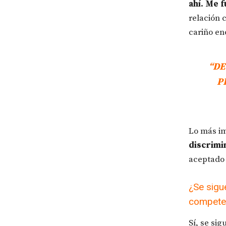
ahí. Me f
relación 
cariño e
“DE
P
Lo más im
discrimi
aceptado 
¿Se sigu
competen
Sí, se sig