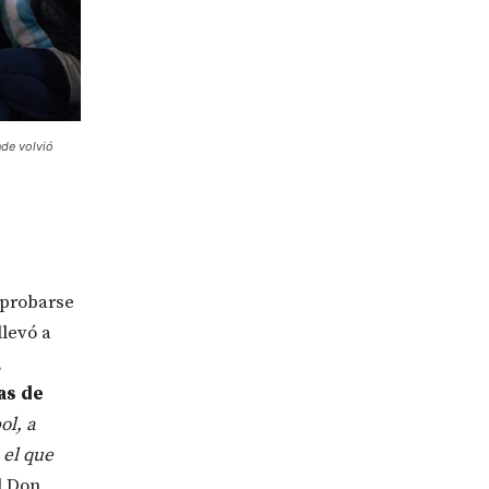
nde volvió
a probarse
levó a
,
as de
ol, a
 el que
l Don