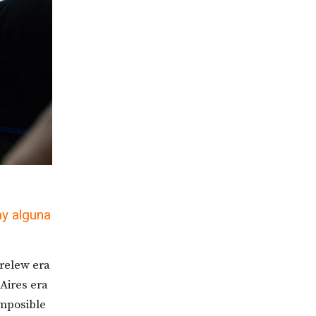
ay alguna
Trelew era
Aires era
imposible