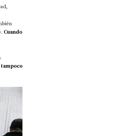
tad,
ambién
e.
Cuando
e
a
, tampoco