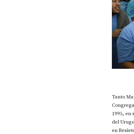
Tanto Man
Congregac
1995, en 
del Urugu
en Resist