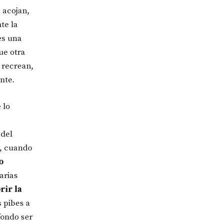
 acojan,
te la
es una
ue otra
 recrean,
nte.
 lo
 del
n, cuando
o
arias
rir la
s pibes a
fondo ser