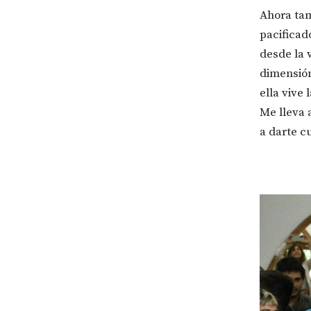
Ahora tam
pacificad
desde la 
dimensió
ella vive 
Me lleva 
a darte c