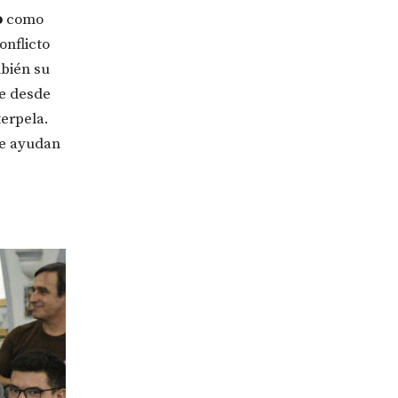
o
como
onflicto
bién su
ue desde
terpela.
te ayudan