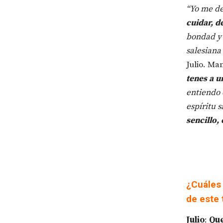
“Yo me d
cuidar, d
bondad y
salesiana
Julio. Ma
tenes a u
entiendo 
espíritu 
sencillo,
¿Cuáles 
de este
Julio
:
Que