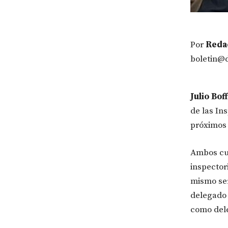
Por
Redac
boletin@
Julio Boff
de las In
próximos 
Ambos cue
inspector
mismo ser
delegado 
como dele