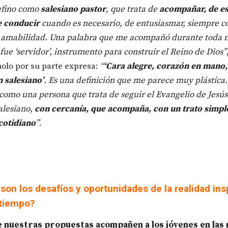
efino como
salesiano pastor
, que trata de
acompañar, de es
e conducir
cuando es necesario, de entusiasmar, siempre c
 amabilidad. Una palabra que me acompañó durante toda m
 fue ‘servidor’, instrumento para construir el Reino de Dios”
nolo por su parte expresa:
“
‘Cara alegre, corazón en mano,
n salesiano’
. Es una definición que me parece muy plástica
como una persona que trata de seguir el Evangelio de Jesús
salesiano,
con cercanía, que acompaña, con un trato simpl
 cotidiano
”
.
son los desafíos y oportunidades de la realidad ins
 tiempo?
 nuestras propuestas acompañen a los jóvenes en las