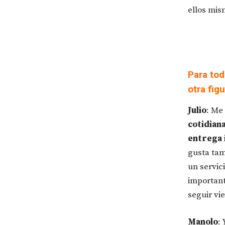
ellos mis
Para to
otra fig
Julio
: Me
cotidian
entrega 
gusta tam
un servic
important
seguir vi
Manolo
: