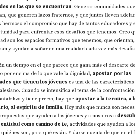
ades en las que se encuentran
. Generar comunidades que
an, que generen lazos fraternos, y que juntos lleven adelan
s hermoso el compromiso que hay de tantos educadores y 
tunidad para enfrentar esos desafíos que tenemos. Creo q
ad son los espacios formativos que tenemos, que orientan,
an y ayudan a soñar en una realidad cada vez más desafia
 En un tiempo en el que parece que gana más el descarte de
o por encima de lo que vale la dignidad,
apostar por las
dades que tienen los jóvenes
es una de las características
alesiano. Cuando se intensifica el tema de la confrontació
ontabiliza y tiene precio, hay que
apostar a la ternura, a l
io, al espíritu de familia
. Hoy más que nunca son neces
propuestas que ayuden a los jóvenes y a nosotros a
descub
dentidad como camino de fe
, actividades que ayuden a lo
 quiénes son, para qué están. Y darse cuenta de que en el 