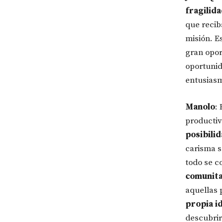
fragilid
que recib
misión. E
gran opor
oportunid
entusiasm
Manolo
:
productiv
posibili
carisma s
todo se c
comunitar
aquellas 
propia i
descubrir