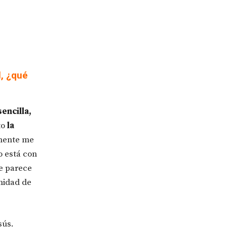
, ¿qué
encilla,
to
la
lmente me
o está con
e parece
nidad de
sús.