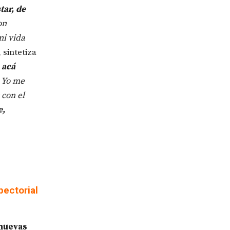
tar, de
on
i vida
, sintetiza
 acá
. Yo me
 con el
e,
pectorial
 nuevas