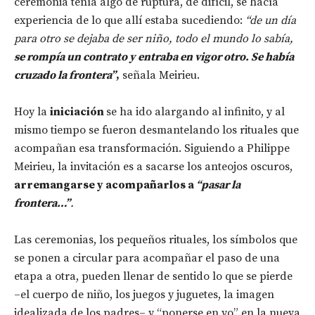
ceremonia tenía algo de ruptura, de difícil, se hacía
experiencia de lo que allí estaba sucediendo:
“de un día
para otro se dejaba de ser niño, todo el mundo lo sabía,
se rompía un contrato y entraba en vigor otro. Se había
cruzado la frontera”
,
señala Meirieu.
Hoy la
iniciación
se ha ido alargando al infinito, y al
mismo tiempo se fueron desmantelando los rituales que
acompañan esa transformación. Siguiendo a Philippe
Meirieu, la invitación es a sacarse los anteojos oscuros,
arremangarse y acompañarlos a
“pasar la
frontera…”
.
Las ceremonias, los pequeños rituales, los símbolos que
se ponen a circular para acompañar el paso de una
etapa a otra, pueden llenar de sentido lo que se pierde
–el cuerpo de niño, los juegos y juguetes, la imagen
idealizada de los padres– y “ponerse en yo” en la nueva